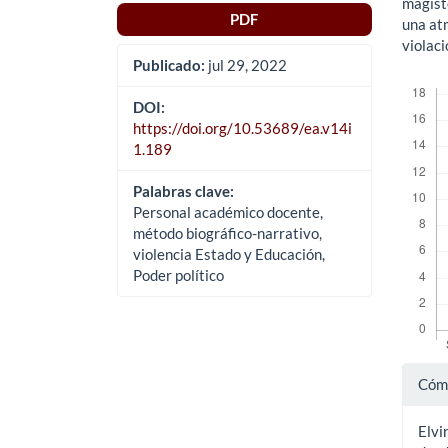
magiste
PDF
una at
violac
Publicado:
jul 29, 2022
Descar
DOI:
https://doi.org/10.53689/ea.v14i
1.189
Palabras clave:
Personal académico docente,
método biográfico-narrativo,
violencia Estado y Educación,
Poder político
Det
Cómo
del
Elvi