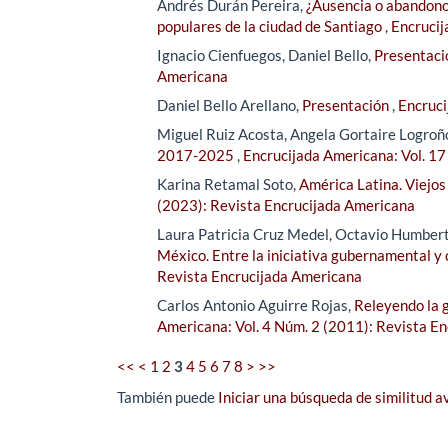
Andrés Durán Pereira,
¿Ausencia o abandono 
populares de la ciudad de Santiago
,
Encrucij
Ignacio Cienfuegos, Daniel Bello,
Presentac
Americana
Daniel Bello Arellano,
Presentación
,
Encruci
Miguel Ruiz Acosta, Angela Gortaire Logroñ
2017-2025
,
Encrucijada Americana: Vol. 1
Karina Retamal Soto,
América Latina. Viejos
(2023): Revista Encrucijada Americana
Laura Patricia Cruz Medel, Octavio Humber
México. Entre la iniciativa gubernamental y
Revista Encrucijada Americana
Carlos Antonio Aguirre Rojas,
Releyendo la g
Americana: Vol. 4 Núm. 2 (2011): Revista E
<<
<
1
2
3
4
5
6
7
8
>
>>
También puede
Iniciar una búsqueda de similitud 