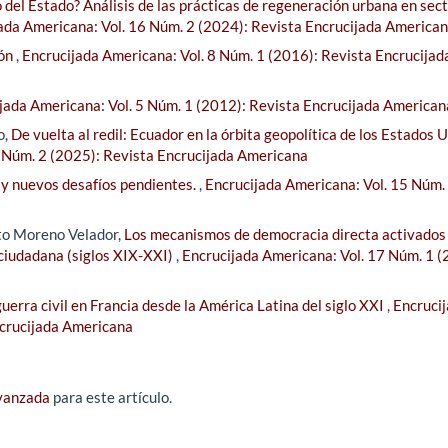
del Estado? Análisis de las prácticas de regeneración urbana en sec
ada Americana: Vol. 16 Núm. 2 (2024): Revista Encrucijada America
ión
,
Encrucijada Americana: Vol. 8 Núm. 1 (2016): Revista Encrucijad
jada Americana: Vol. 5 Núm. 1 (2012): Revista Encrucijada American
o,
De vuelta al redil: Ecuador en la órbita geopolítica de los Estados U
7 Núm. 2 (2025): Revista Encrucijada Americana
 y nuevos desafíos pendientes.
,
Encrucijada Americana: Vol. 15 Núm.
to Moreno Velador,
Los mecanismos de democracia directa activados
 ciudadana (siglos XIX-XXI)
,
Encrucijada Americana: Vol. 17 Núm. 1 (
uerra civil en Francia desde la América Latina del siglo XXI
,
Encruci
ncrucijada Americana
avanzada
para este artículo.