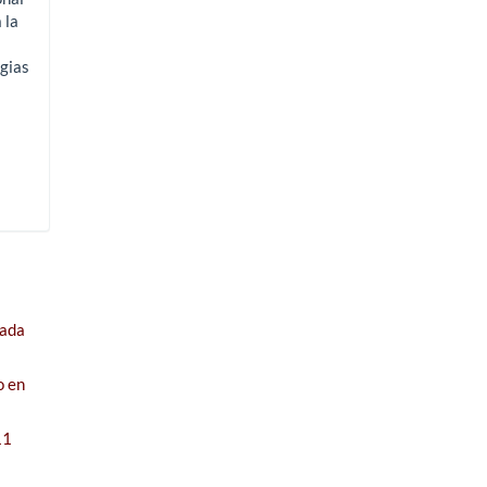
 la
gias
jada
o en
11