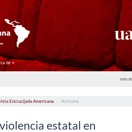
rca de
ISSN:
0
vista Encrucijada Americana
Artículos
 violencia estatal en