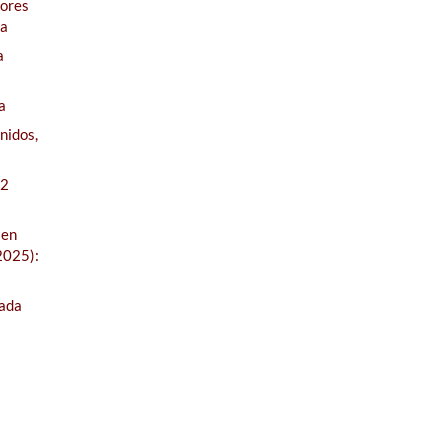
tores
na
a
a
nidos,
 2
 en
2025):
jada