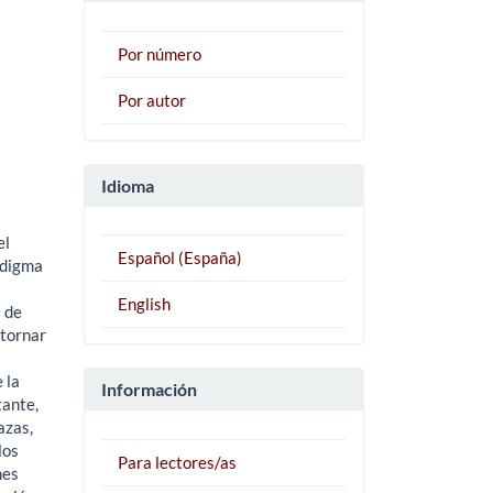
Por número
Por autor
Idioma
el
Español (España)
adigma
English
a de
 tornar
 la
Información
tante,
azas,
los
Para lectores/as
nes