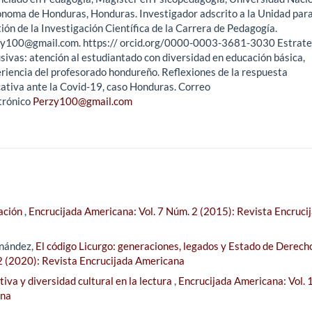
noma de Honduras, Honduras. Investigador adscrito a la Unidad para
ión de la Investigación Científica de la Carrera de Pedagogía.
y100@gmail.com. https:// orcid.org/0000-0003-3681-3030 Estrate
usivas: atención al estudiantado con diversidad en educación básica,
riencia del profesorado hondureño. Reflexiones de la respuesta
ativa ante la Covid-19, caso Honduras. Correo
trónico
Perzy100@gmail.com
ación
,
Encrucijada Americana: Vol. 7 Núm. 2 (2015): Revista Encruci
rnández,
El código Licurgo: generaciones, legados y Estado de Derech
2 (2020): Revista Encrucijada Americana
iva y diversidad cultural en la lectura
,
Encrucijada Americana: Vol. 
ana