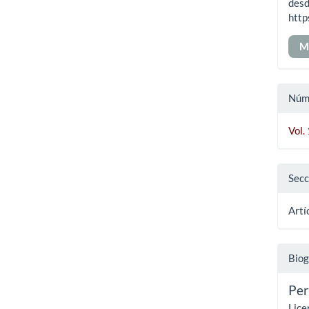
art
desd
http
M
Núm
Vol.
Secc
Artí
Biog
Per
Lice