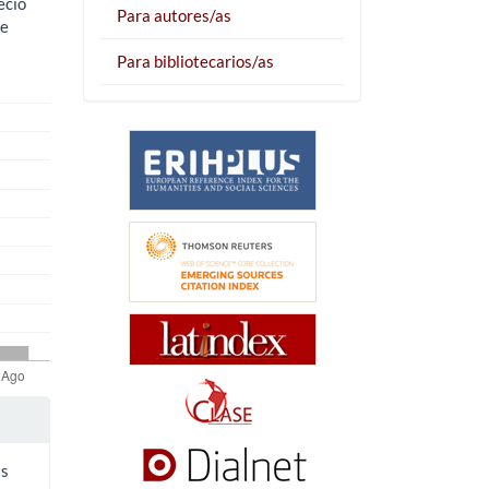
eció
Para autores/as
te
Para bibliotecarios/as
as