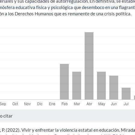
riales y sus capacidades de autorregulación. En definitiva, se establ
mósfera educativa física y psicológica que desemboco en una flagran
ión a los Derechos Humanos que es remanente de una crisis política.
gas
alles
 citar
r, P. (2022). Vivir y enfrentar la violencia estatal en educación. Mirad