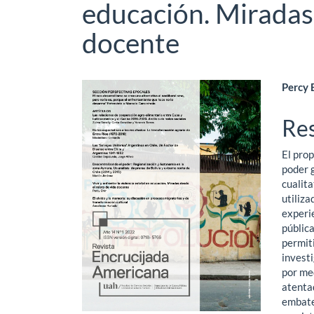
educación. Miradas 
docente
Barra
Co
Percy E
lateral
pri
Re
del
del
El prop
artículo
art
poder 
cualita
utiliza
experi
pública
permiti
invest
por me
atentad
embate