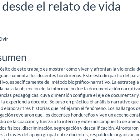
desde el relato de vida
ntenido
lvir
ncipal
sumen
ósito de este trabajo es mostrar cómo viven y afrontan la violencia d
ículo
gubernamental los docentes hondureños. Este estudio partió del par
tivo, específicamente del método biográfico-narrativo. La estrategia
da para la obtención de la información fue la documentación narrativ
encias pedagógicas, cuya dimensión configura el eje de documentar y
 la experiencia docente. Se puso en práctica el análisis narrativo que
ó elaborar tres historias que reflejaran el fenómeno. Los hallazgos de
igación revelaron que, los docentes hondureños viven un acecho cons
dio de la coacción y fuerza a lo interno y externo compuesto de amen
os físicos, discriminación, segregación y descalificación. Afrontaron 
s a través del apoyo grupal entre docentes, respaldo de organizacio