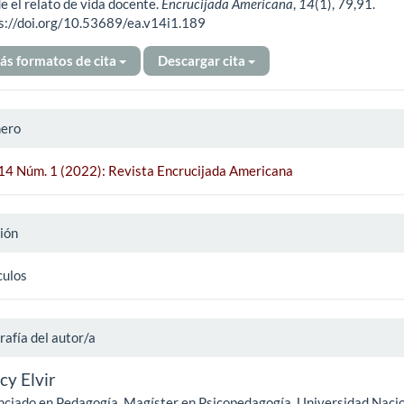
ículo
e el relato de vida docente.
Encrucijada Americana
,
14
(1), 79,91.
s://doi.org/10.53689/ea.v14i1.189
ás formatos de cita
Descargar cita
ero
 14 Núm. 1 (2022): Revista Encrucijada Americana
ión
culos
rafía del autor/a
cy Elvir
nciado en Pedagogía, Magíster en Psicopedagogía, Universidad Naci