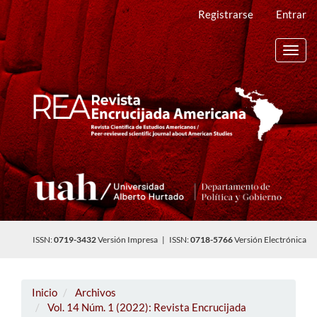
Navegación
Registrarse
Entrar
principal
Contenido
principal
Toggl
Barra
navig
lateral
ISSN:
0719-3432
Versión Impresa | ISSN:
0718-5766
Versión Electrónica
Inicio
Archivos
Vol. 14 Núm. 1 (2022): Revista Encrucijada