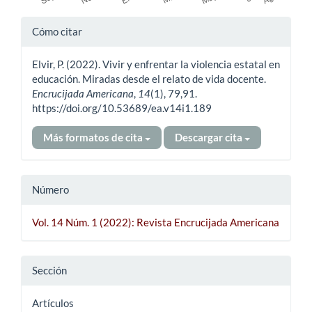
Detalles
Cómo citar
del
Elvir, P. (2022). Vivir y enfrentar la violencia estatal en
artículo
educación. Miradas desde el relato de vida docente.
Encrucijada Americana
,
14
(1), 79,91.
https://doi.org/10.53689/ea.v14i1.189
Más formatos de cita
Descargar cita
Número
Vol. 14 Núm. 1 (2022): Revista Encrucijada Americana
Sección
Artículos