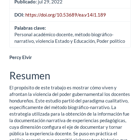
Publicado:
jul 29, 2022
DOI:
https://doi.org/10.53689/ea.v14i1.189
Palabras clave:
Personal académico docente, método biográfico-
narrativo, violencia Estado y Educación, Poder político
Contenido
Percy Elvir
principal
Resumen
del
El propósito de este trabajo es mostrar cómo viven y
artículo
afrontan la violencia del poder gubernamental los docentes
hondureños. Este estudio partió del paradigma cualitativo,
específicamente del método biográfico-narrativo. La
estrategia utilizada para la obtención de la información fue
la documentación narrativa de experiencias pedagógicas,
cuya dimensión configura el eje de documentar y tornar
pública la experiencia docente. Se puso en práctica el
análisis narrativo que permitió elaborar tres historias que