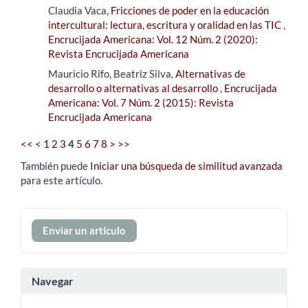
Claudia Vaca,
Fricciones de poder en la educación
intercultural: lectura, escritura y oralidad en las TIC
,
Encrucijada Americana: Vol. 12 Núm. 2 (2020):
Revista Encrucijada Americana
Mauricio Rifo, Beatriz Silva,
Alternativas de
desarrollo o alternativas al desarrollo
,
Encrucijada
Americana: Vol. 7 Núm. 2 (2015): Revista
Encrucijada Americana
<<
<
1
2
3
4
5
6
7
8
>
>>
También puede
Iniciar una búsqueda de similitud avanzada
para este artículo.
Enviar
Enviar un artículo
un
artículo
Navegar