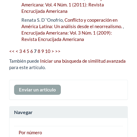
Americana: Vol. 4 Núm. 1 (2011): Revista
Encrucijada Americana
Renata S. D`'Onofrio,
Conflicto y cooperación en
América Latina: Un análisis desde el neorrealismo.
,
Encrucijada Americana: Vol. 3 Núm. 1 (2009):
Revista Encrucijada Americana
<<
<
3
4
5
6
7
8
9
10
>
>>
También puede
Iniciar una búsqueda de similitud avanzada
para este artículo.
Enviar
Enviar un artículo
un
artículo
Navegar
Por número