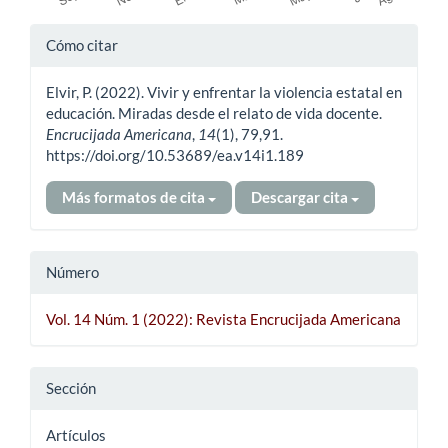
Detalles
Cómo citar
del
Elvir, P. (2022). Vivir y enfrentar la violencia estatal en
artículo
educación. Miradas desde el relato de vida docente.
Encrucijada Americana
,
14
(1), 79,91.
https://doi.org/10.53689/ea.v14i1.189
Más formatos de cita
Descargar cita
Número
Vol. 14 Núm. 1 (2022): Revista Encrucijada Americana
Sección
Artículos