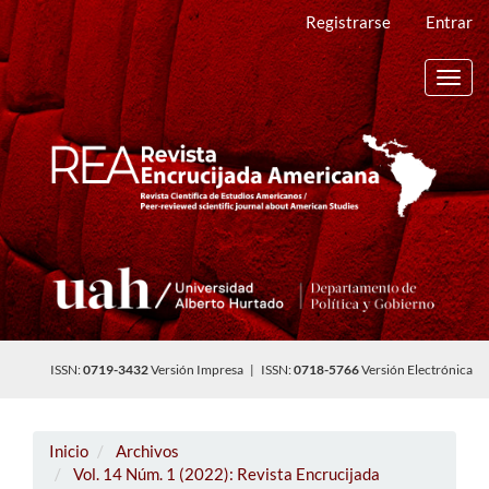
Navegación
Registrarse
Entrar
principal
Contenido
principal
Toggl
Barra
navig
lateral
ISSN:
0719-3432
Versión Impresa | ISSN:
0718-5766
Versión Electrónica
Inicio
Archivos
Vol. 14 Núm. 1 (2022): Revista Encrucijada