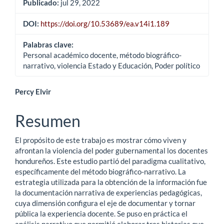
Publicado:
jul 29, 2022
DOI:
https://doi.org/10.53689/ea.v14i1.189
Palabras clave:
Personal académico docente, método biográfico-
narrativo, violencia Estado y Educación, Poder político
Contenido
Percy Elvir
principal
Resumen
del
El propósito de este trabajo es mostrar cómo viven y
artículo
afrontan la violencia del poder gubernamental los docentes
hondureños. Este estudio partió del paradigma cualitativo,
específicamente del método biográfico-narrativo. La
estrategia utilizada para la obtención de la información fue
la documentación narrativa de experiencias pedagógicas,
cuya dimensión configura el eje de documentar y tornar
pública la experiencia docente. Se puso en práctica el
análisis narrativo que permitió elaborar tres historias que