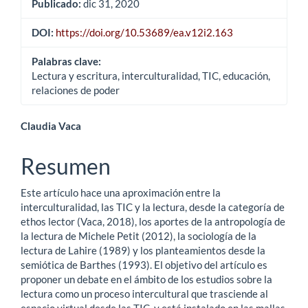
Publicado:
dic 31, 2020
DOI:
https://doi.org/10.53689/ea.v12i2.163
Palabras clave:
Lectura y escritura, interculturalidad, TIC, educación,
relaciones de poder
Contenido
Claudia Vaca
principal
Resumen
del
Este artículo hace una aproximación entre la
artículo
interculturalidad, las TIC y la lectura, desde la categoría de
ethos lector (Vaca, 2018), los aportes de la antropología de
la lectura de Michele Petit (2012), la sociología de la
lectura de Lahire (1989) y los planteamientos desde la
semiótica de Barthes (1993). El objetivo del artículo es
proponer un debate en el ámbito de los estudios sobre la
lectura como un proceso intercultural que trasciende al
espacio virtual desde las TIC, y está instalado en las mallas