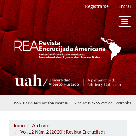
Navegación
Registrarse
Entrar
principal
Contenido
principal
Toggl
Barra
navig
lateral
ISSN:
0719-3432
Versión Impresa | ISSN:
0718-5766
Versión Electrónica
Inicio
Archivos
Vol. 12 Núm. 2 (2020): Revista Encrucijada