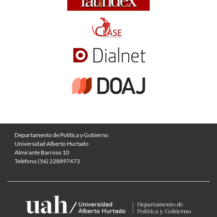
Departamento de Política y Gobierno
Universidad Alberto Hurtado
Almirante Barroso 10
Teléfono (56) 228897473