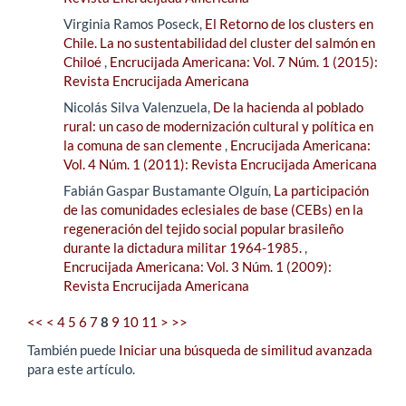
Virginia Ramos Poseck,
El Retorno de los clusters en
Chile. La no sustentabilidad del cluster del salmón en
Chiloé
,
Encrucijada Americana: Vol. 7 Núm. 1 (2015):
Revista Encrucijada Americana
Nicolás Silva Valenzuela,
De la hacienda al poblado
rural: un caso de modernización cultural y política en
la comuna de san clemente
,
Encrucijada Americana:
Vol. 4 Núm. 1 (2011): Revista Encrucijada Americana
Fabián Gaspar Bustamante Olguín,
La participación
de las comunidades eclesiales de base (CEBs) en la
regeneración del tejido social popular brasileño
durante la dictadura militar 1964-1985.
,
Encrucijada Americana: Vol. 3 Núm. 1 (2009):
Revista Encrucijada Americana
<<
<
4
5
6
7
8
9
10
11
>
>>
También puede
Iniciar una búsqueda de similitud avanzada
para este artículo.