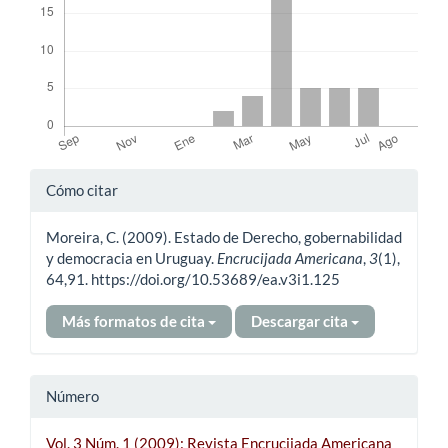
Detalles
Cómo citar
del
Moreira, C. (2009). Estado de Derecho, gobernabilidad
artículo
y democracia en Uruguay.
Encrucijada Americana
,
3
(1),
64,91. https://doi.org/10.53689/ea.v3i1.125
Más formatos de cita
Descargar cita
Número
Vol. 3 Núm. 1 (2009): Revista Encrucijada Americana