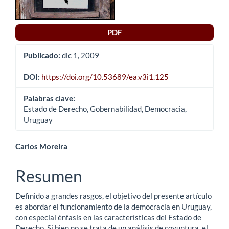
PDF
Publicado:
dic 1, 2009
DOI:
https://doi.org/10.53689/ea.v3i1.125
Palabras clave:
Estado de Derecho, Gobernabilidad, Democracia,
Uruguay
Contenido
Carlos Moreira
principal
Resumen
del
Definido a grandes rasgos, el objetivo del presente artículo
artículo
es abordar el funcionamiento de la democracia en Uruguay,
con especial énfasis en las características del Estado de
Derecho. Si bien no se trata de un análisis de coyuntura, el