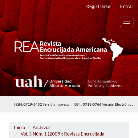
Navegación
Registrarse
Entrar
principal
Contenido
principal
Toggl
Barra
navig
lateral
ISSN:
0719-3432
Versión Impresa | ISSN:
0718-5766
Versión Electrónica
Inicio
Archivos
Vol. 3 Núm. 1 (2009): Revista Encrucijada