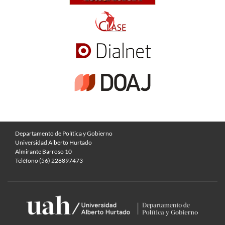
Departamento de Política y Gobierno
Universidad Alberto Hurtado
Almirante Barroso 10
Teléfono (56) 228897473