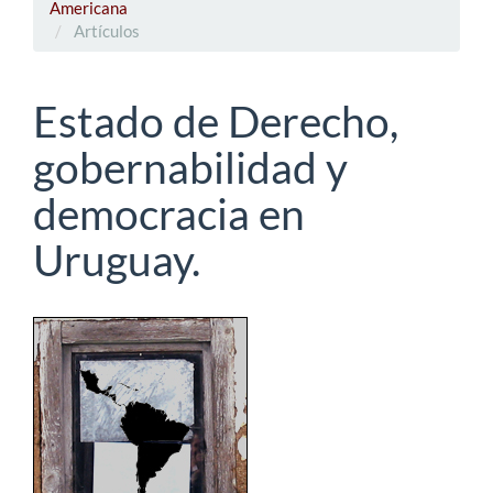
Americana
Artículos
Estado de Derecho,
gobernabilidad y
democracia en
Uruguay.
Barra
lateral
del
artículo