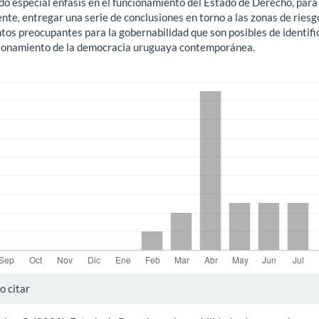
do especial énfasis en el funcionamiento del Estado de Derecho, para
nte, entregar una serie de conclusiones en torno a las zonas de riesg
tos preocupantes para la gobernabilidad que son posibles de identifi
cionamiento de la democracia uruguaya contemporánea.
gas
alles
 citar