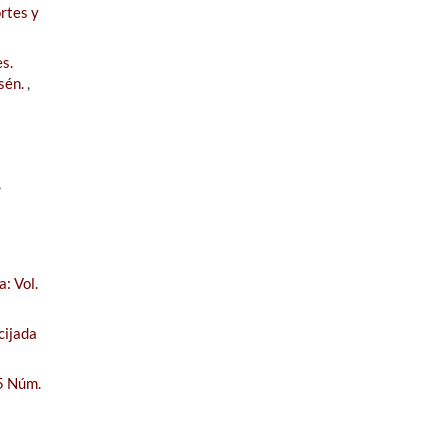
rtes y
s.
ysén.
,
,
: Vol.
cijada
 5 Núm.