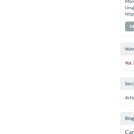
More
art
Uru
http
M
Núm
Vol.
Secc
Artí
Biog
Car