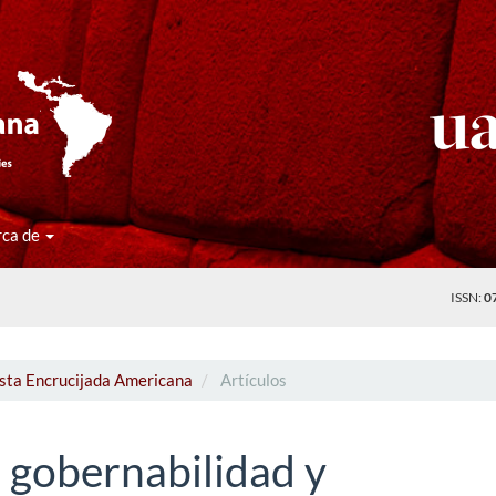
rca de
ISSN:
0
ista Encrucijada Americana
Artículos
 gobernabilidad y