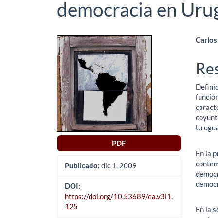
democracia en Uru
Barra
Co
Carlos
lateral
pri
Re
del
del
Definid
artículo
art
funcio
caracte
coyunt
Urugua
PDF
En la 
contem
Publicado:
dic 1, 2009
democr
democr
DOI:
https://doi.org/10.53689/ea.v3i1.
125
En la 