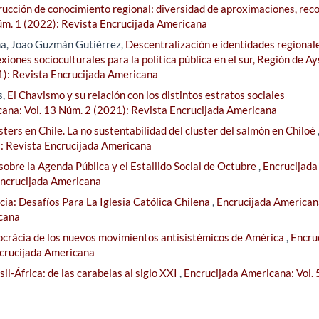
rucción de conocimiento regional: diversidad de aproximaciones, reco
úm. 1 (2022): Revista Encrucijada Americana
a, Joao Guzmán Gutiérrez,
Descentralización e identidades regionale
exiones socioculturales para la política pública en el sur, Región de A
1): Revista Encrucijada Americana
s,
El Chavismo y su relación con los distintos estratos sociales
ana: Vol. 13 Núm. 2 (2021): Revista Encrucijada Americana
sters en Chile. La no sustentabilidad del cluster del salmón en Chiloé
): Revista Encrucijada Americana
sobre la Agenda Pública y el Estallido Social de Octubre
,
Encrucijada
Encrucijada Americana
ia: Desafíos Para La Iglesia Católica Chilena
,
Encrucijada Americana
icana
crácia de los nuevos movimientos antisistémicos de América
,
Encru
ncrucijada Americana
il-África: de las carabelas al siglo XXI
,
Encrucijada Americana: Vol.