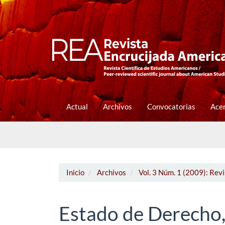
Navegación
principal
Contenido
principal
Barra
lateral
Actual
Archivos
Convocatorias
Ace
Inicio
Archivos
Vol. 3 Núm. 1 (2009): Rev
Estado de Derecho,