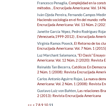
Francesco Penaglia,
Complejidad en la const
métodos.
,
Encrucijada Americana: Vol. 14 N
Iván Ojeda Pereira, Fernando Campos Medin
Haciendo sociología en el fin del mundo: refl
Encrucijada Americana: Vol. 13 Núm. 2 (202
Janette García Yépez, Pedro Rodríguez Roja
(Venezuela,1999-2012)
,
Encrucijada Americ
Virginia Ramos Poseck,
El Retorno de los clu
Encrucijada Americana: Vol. 7 Núm. 1 (2015
Luz Marchant Salamanca,
“El Oasis” Ensayo 
Americana: Vol. 12 Núm. 2 (2020): Revista 
Reinaldo Tan Becerra,
Católicos En Democrac
2 Núm. 1 (2008): Revista Encrucijada Amer
Carlos Antonio Aguirre Rojas,
La nueva demo
Americana: Vol. 2 Núm. 1 (2008): Revista E
Gustavo Luiz von Bahten,
Las relaciones Bras
2 (2013): Revista Encrucijada Americana
<<
<
7
8
9
10
11