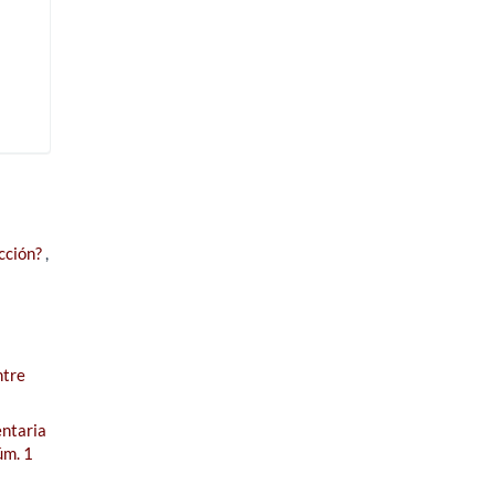
ección?
,
ntre
entaria
úm. 1