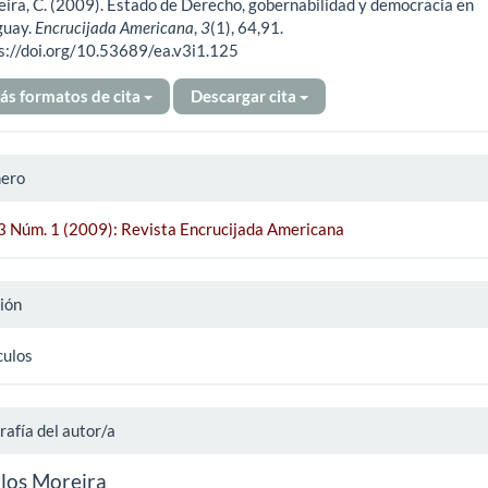
ira, C. (2009). Estado de Derecho, gobernabilidad y democracia en
ículo
guay.
Encrucijada Americana
,
3
(1), 64,91.
s://doi.org/10.53689/ea.v3i1.125
ás formatos de cita
Descargar cita
ero
 3 Núm. 1 (2009): Revista Encrucijada Americana
ión
culos
rafía del autor/a
los Moreira