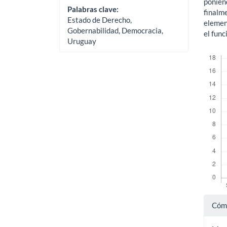
ponien
Palabras clave:
finalme
Estado de Derecho,
elemen
Gobernabilidad, Democracia,
el fun
Uruguay
Descar
Det
Cómo
del