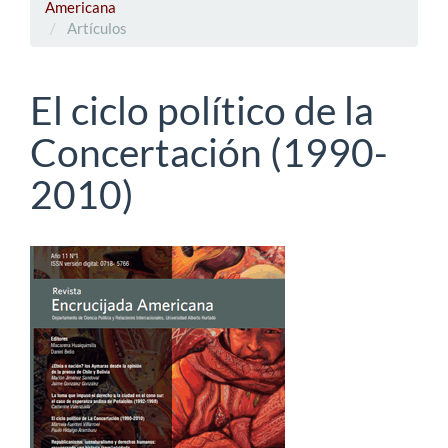
Americana
Artículos
El ciclo político de la
Concertación (1990-
2010)
Barra
lateral
del
artículo