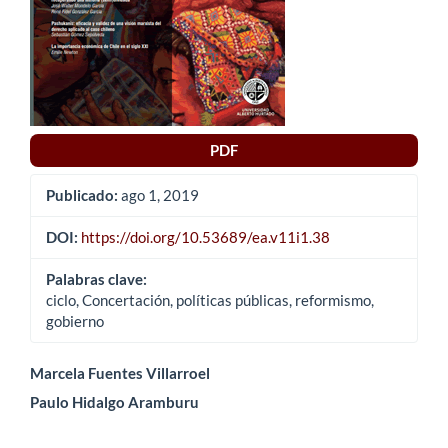
PDF
Publicado:
ago 1, 2019
DOI:
https://doi.org/10.53689/ea.v11i1.38
Palabras clave:
ciclo, Concertación, políticas públicas, reformismo,
gobierno
Contenido
Marcela Fuentes Villarroel
Paulo Hidalgo Aramburu
principal