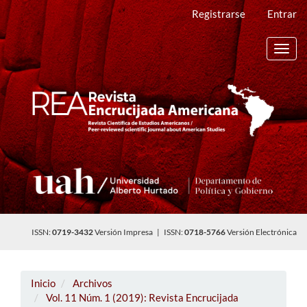
Navegación
Registrarse
Entrar
principal
Contenido
principal
Toggl
Barra
navig
lateral
ISSN:
0719-3432
Versión Impresa | ISSN:
0718-5766
Versión Electrónica
Inicio
Archivos
Vol. 11 Núm. 1 (2019): Revista Encrucijada