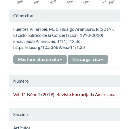
Detalles
Cómo citar
del
Fuentes Villarroel, M., & Hidalgo Aramburu, P. (2019).
artículo
El ciclo político de la Concertación (1990-2010).
Encrucijada Americana
,
11
(1), 42,86.
https://doi.org/10.53689/ea.v11i1.38
Más formatos de cita
Descargar cita
Número
Vol. 11 Núm. 1 (2019): Revista Encrucijada Americana
Sección
Artículos