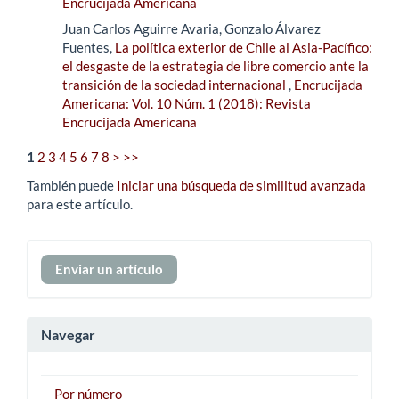
Encrucijada Americana
Juan Carlos Aguirre Avaria, Gonzalo Álvarez
Fuentes,
La política exterior de Chile al Asia-Pacífico:
el desgaste de la estrategia de libre comercio ante la
transición de la sociedad internacional
,
Encrucijada
Americana: Vol. 10 Núm. 1 (2018): Revista
Encrucijada Americana
1
2
3
4
5
6
7
8
>
>>
También puede
Iniciar una búsqueda de similitud avanzada
para este artículo.
Enviar
Enviar un artículo
un
artículo
Navegar
Por número