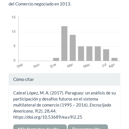
del Comercio negociado en 2013.
Descargas
Detalles
Cómo citar
del
Cabral López, M. A. (2017). Paraguay: un análisis de su
artículo
participación y desafíos futuros en el sistema
multilateral de comercio (1995 – 2016).
Encrucijada
Americana
,
9
(2), 28,44.
https://doi.org/10.53689/ea.v9i2.25