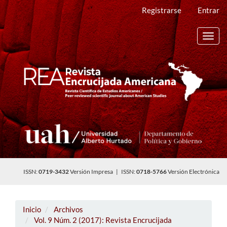
Navegación
Registrarse
Entrar
principal
Contenido
principal
Toggl
Barra
navig
lateral
ISSN:
0719-3432
Versión Impresa | ISSN:
0718-5766
Versión Electrónica
Inicio
Archivos
Vol. 9 Núm. 2 (2017): Revista Encrucijada