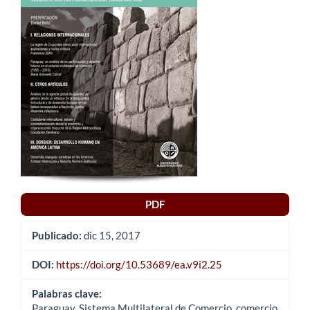
del
artículo
PDF
Publicado:
dic 15, 2017
DOI:
https://doi.org/10.53689/ea.v9i2.25
Palabras clave:
Paraguay, Sistema Multilateral de Comercio, comercio