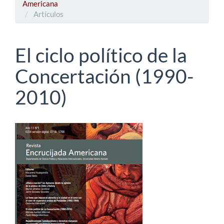
Americana
Artículos
El ciclo político de la
Concertación (1990-
2010)
Barra
lateral
del
artículo