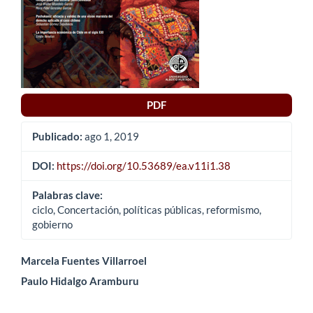
PDF
Publicado:
ago 1, 2019
DOI:
https://doi.org/10.53689/ea.v11i1.38
Palabras clave:
ciclo, Concertación, políticas públicas, reformismo,
gobierno
Contenido
Marcela Fuentes Villarroel
Paulo Hidalgo Aramburu
principal