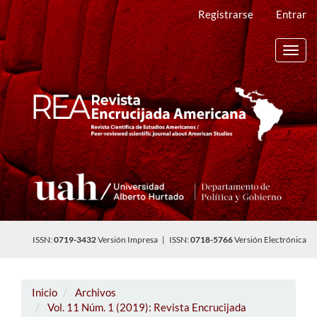
Navegación
Registrarse
Entrar
principal
Contenido
principal
Toggl
Barra
navig
lateral
ISSN:
0719-3432
Versión Impresa | ISSN:
0718-5766
Versión Electrónica
Inicio
Archivos
Vol. 11 Núm. 1 (2019): Revista Encrucijada