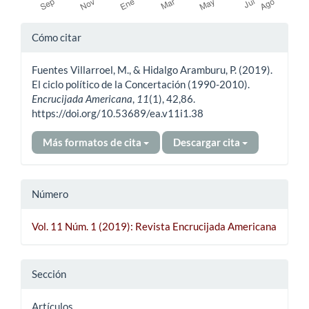
Detalles
Cómo citar
del
Fuentes Villarroel, M., & Hidalgo Aramburu, P. (2019).
artículo
El ciclo político de la Concertación (1990-2010).
Encrucijada Americana
,
11
(1), 42,86.
https://doi.org/10.53689/ea.v11i1.38
Más formatos de cita
Descargar cita
Número
Vol. 11 Núm. 1 (2019): Revista Encrucijada Americana
Sección
Artículos