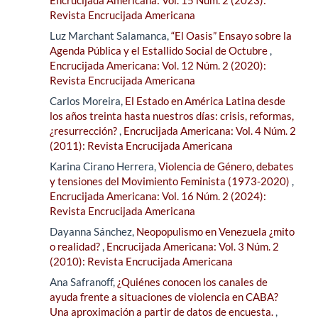
Encrucijada Americana: Vol. 15 Núm. 2 (2023):
Revista Encrucijada Americana
Luz Marchant Salamanca,
“El Oasis” Ensayo sobre la
Agenda Pública y el Estallido Social de Octubre
,
Encrucijada Americana: Vol. 12 Núm. 2 (2020):
Revista Encrucijada Americana
Carlos Moreira,
El Estado en América Latina desde
los años treinta hasta nuestros días: crisis, reformas,
¿resurrección?
,
Encrucijada Americana: Vol. 4 Núm. 2
(2011): Revista Encrucijada Americana
Karina Cirano Herrera,
Violencia de Género, debates
y tensiones del Movimiento Feminista (1973-2020)
,
Encrucijada Americana: Vol. 16 Núm. 2 (2024):
Revista Encrucijada Americana
Dayanna Sánchez,
Neopopulismo en Venezuela ¿mito
o realidad?
,
Encrucijada Americana: Vol. 3 Núm. 2
(2010): Revista Encrucijada Americana
Ana Safranoff,
¿Quiénes conocen los canales de
ayuda frente a situaciones de violencia en CABA?
Una aproximación a partir de datos de encuesta.
,