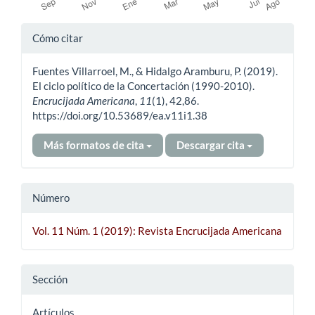
Detalles
Cómo citar
del
Fuentes Villarroel, M., & Hidalgo Aramburu, P. (2019).
artículo
El ciclo político de la Concertación (1990-2010).
Encrucijada Americana
,
11
(1), 42,86.
https://doi.org/10.53689/ea.v11i1.38
Más formatos de cita
Descargar cita
Número
Vol. 11 Núm. 1 (2019): Revista Encrucijada Americana
Sección
Artículos