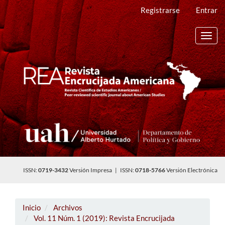
Navegación
Registrarse
Entrar
principal
Contenido
principal
Toggl
Barra
navig
lateral
ISSN:
0719-3432
Versión Impresa | ISSN:
0718-5766
Versión Electrónica
Inicio
Archivos
Vol. 11 Núm. 1 (2019): Revista Encrucijada