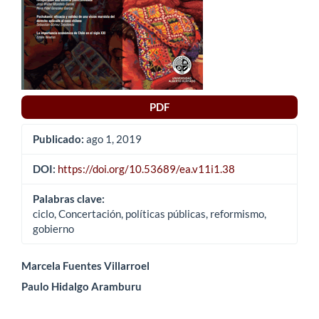
PDF
Publicado:
ago 1, 2019
DOI:
https://doi.org/10.53689/ea.v11i1.38
Palabras clave:
ciclo, Concertación, políticas públicas, reformismo,
gobierno
Contenido
Marcela Fuentes Villarroel
Paulo Hidalgo Aramburu
principal