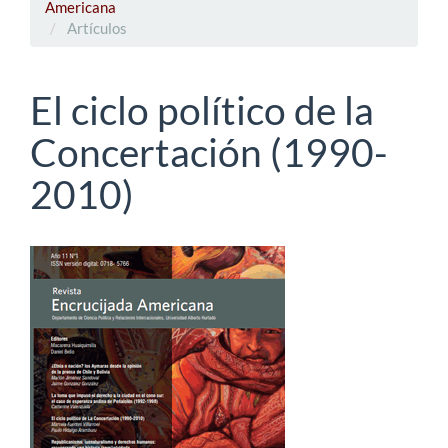
Americana
Artículos
El ciclo político de la
Concertación (1990-
2010)
Barra
lateral
del
artículo