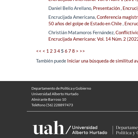
Daniel Bello Arellano,
Presentación
,
Encruci
Encrucijada Americana,
Conferencia magistra
50 años del golpe de Estado en Chile
,
Encruc
Christián Matamoros Fernández,
Conflictiv
Encrucijada Americana: Vol. 14 Núm. 2 (202
<<
<
1
2
3
4
5
6
7
8
>
>>
También puede
Iniciar una búsqueda de similitud 
Departamento de Política y Gobierno
Universidad Alberto Hurtado
Almirante Barroso 10
Teléfono (56) 228897473