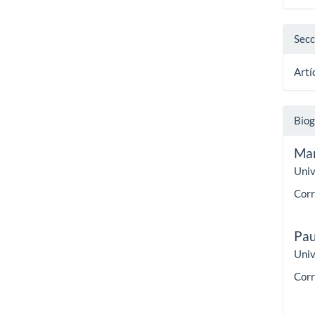
Secc
Artí
Biog
Mar
Univ
Corr
Pau
Univ
Corr