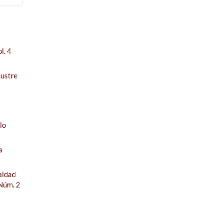
l. 4
custre
lo
a
aldad
 Núm. 2