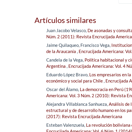
Artículos similares
Juan Jacobo Velasco,
De asonadas y consultas
Núm. 2 (2011): Revista Encrucijada Americ
Jaime Quilaqueo, Francisco Vega,
Institucion
de la Araucanía
,
Encrucijada Americana: Vol
Candela de la Vega,
Política habitacional y 
Argentina
,
Encrucijada Americana: Vol. 4 N
Eduardo López Bravo,
Los empresarios en la
económico y social para Chile
,
Encrucijada A
Oscar del Álamo,
La democracia en Perú (198
Americana: Vol. 3 Núm. 2 (2010): Revista E
Alejandra Villablanca Sanhueza,
Análisis de 
estructural y de desarrollo humano en los p
(2017): Revista Encrucijada Americana
Esteban Valenzuela,
La revolución boliviana
Encrucijada Americana: Vol. 6 Núm. 1 (2014