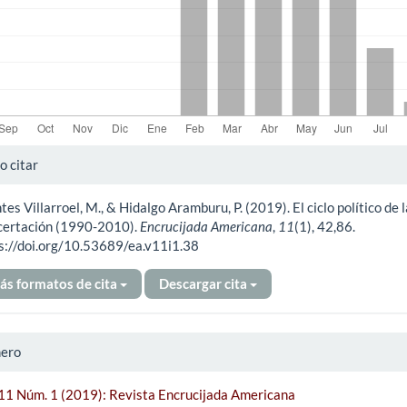
alles
 citar
tes Villarroel, M., & Hidalgo Aramburu, P. (2019). El ciclo político de l
ículo
ertación (1990-2010).
Encrucijada Americana
,
11
(1), 42,86.
s://doi.org/10.53689/ea.v11i1.38
ás formatos de cita
Descargar cita
ero
 11 Núm. 1 (2019): Revista Encrucijada Americana