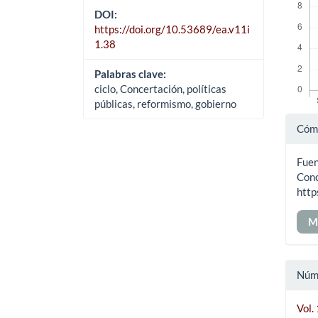
DOI:
https://doi.org/10.53689/ea.v11i
1.38
Palabras clave:
ciclo, Concertación, políticas
públicas, reformismo, gobierno
Det
Cómo
del
Fuen
art
Conc
http
M
Núm
Vol.