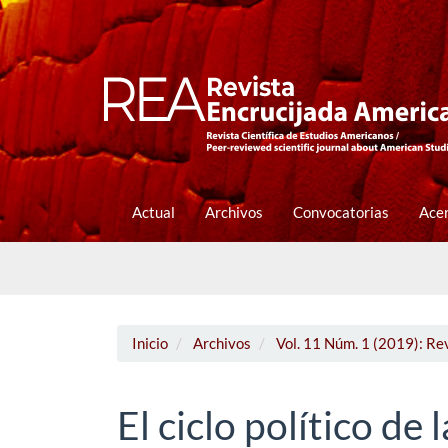
Navegación
principal
Contenido
principal
Barra
lateral
Actual
Archivos
Convocatorias
Ace
Inicio
Archivos
Vol. 11 Núm. 1 (2019): Re
El ciclo político d