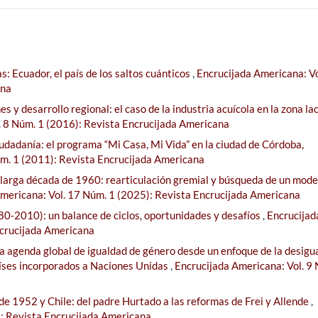
: Ecuador, el país de los saltos cuánticos
,
Encrucijada Americana: Vo
ana
es y desarrollo regional: el caso de la industria acuícola en la zona la
. 8 Núm. 1 (2016): Revista Encrucijada Americana
ciudadanía: el programa “Mi Casa, Mi Vida” en la ciudad de Córdoba,
úm. 1 (2011): Revista Encrucijada Americana
 larga década de 1960: rearticulación gremial y búsqueda de un mode
mericana: Vol. 17 Núm. 1 (2025): Revista Encrucijada Americana
0-2010): un balance de ciclos, oportunidades y desafíos
,
Encrucijad
ncrucijada Americana
la agenda global de igualdad de género desde un enfoque de la desigu
aíses incorporados a Naciones Unidas
,
Encrucijada Americana: Vol. 9
 de 1952 y Chile: del padre Hurtado a las reformas de Frei y Allende
,
): Revista Encrucijada Americana