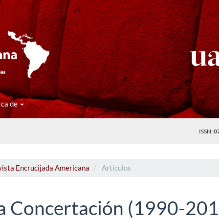
rca de
ISSN:
0
vista Encrucijada Americana
Artículos
e la Concertación (1990-20