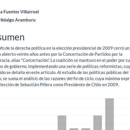
ntenido
a Fuentes Villarroel
 Hidalgo Aramburu
ncipal
sumen
ículo
nfo de la derecha política en la elección presidencial de 2009 cerró un 
o abierto veinte años antes por la Concertación de Partidos por la
cia, alias “Concertación”. La coalición se mantuvo en el poder por c
os de gobierno, implementando una serie de políticas reformistas, cu
do se detalla en este artículo. Al estudio de las políticas públicas del
, se suma el análisis de las razones del fin de ciclo, cuya máxima exp
 elección de Sebastián Piñera como Presidente de Chile en 2009.
gas