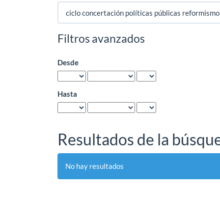
Buscar
artículos
por
Filtros avanzados
Desde
Hasta
Resultados de la búsqu
No hay resultados