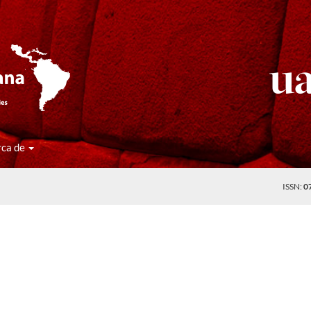
rca de
ISSN:
0