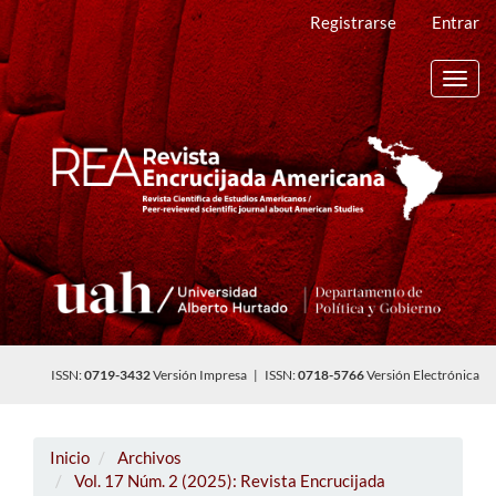
Navegación
Registrarse
Entrar
principal
Contenido
principal
Toggl
Barra
navig
lateral
ISSN:
0719-3432
Versión Impresa | ISSN:
0718-5766
Versión Electrónica
Inicio
Archivos
Vol. 17 Núm. 2 (2025): Revista Encrucijada