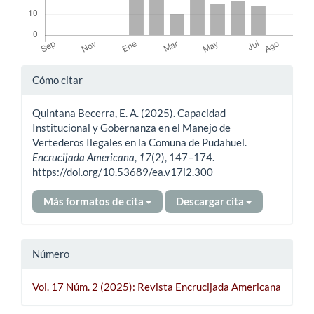
Detalles
Cómo citar
del
Quintana Becerra, E. A. (2025). Capacidad
artículo
Institucional y Gobernanza en el Manejo de
Vertederos Ilegales en la Comuna de Pudahuel.
Encrucijada Americana
,
17
(2), 147–174.
https://doi.org/10.53689/ea.v17i2.300
Más formatos de cita
Descargar cita
Número
Vol. 17 Núm. 2 (2025): Revista Encrucijada Americana