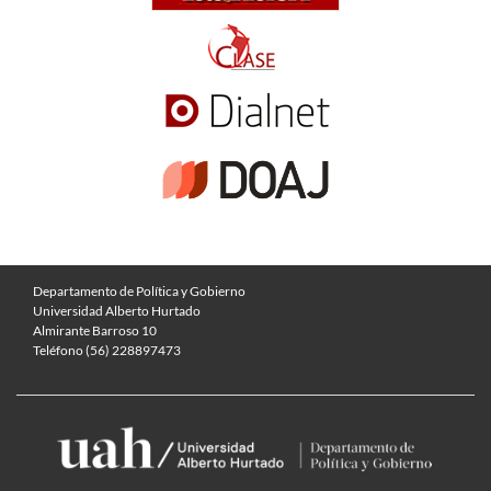
Departamento de Política y Gobierno
Universidad Alberto Hurtado
Almirante Barroso 10
Teléfono (56) 228897473