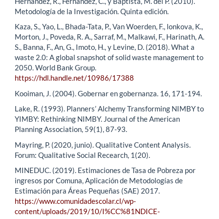
Hérnandez, R., Fernández, C., y Baptista, M. del P. (2010).
Metodología de la Investigación. Quinta edición.
Kaza, S., Yao, L., Bhada-Tata, P., Van Woerden, F., lonkova, K.,
Morton, J., Poveda, R. A., Sarraf, M., Malkawi, F., Harinath, A.
S., Banna, F., An, G., Imoto, H., y Levine, D. (2018). What a
waste 2.0: A global snapshot of solid waste management to
2050. World Bank Group.
https://hdl.handle.net/10986/17388
Kooiman, J. (2004). Gobernar en gobernanza. 16, 171-194.
Lake, R. (1993). Planners’ Alchemy Transforming NIMBY to
YIMBY: Rethinking NIMBY. Journal of the American
Planning Association, 59(1), 87-93.
Mayring, P. (2020, junio). Qualitative Content Analysis.
Forum: Qualitative Social Recearch, 1(20).
MINEDUC. (2019). Estimaciones de Tasa de Pobreza por
ingresos por Comuna, Aplicación de Metodologías de
Estimación para Áreas Pequeñas (SAE) 2017.
https://www.comunidadescolar.cl/wp-
content/uploads/2019/10/I%CC%81NDICE-