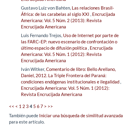
Gustavo Luiz von Bahten,
Las relaciones Brasil-
África: de las carabelas al siglo XXI
,
Encrucijada
Americana: Vol. 5 Núm. 2 (2013): Revista
Encrucijada Americana
Luis Fernando Trejos,
Uso de Internet por parte de
las FARC–EP: nuevo escenario de confrontación o
último espacio de difusión política
,
Encrucijada
Americana: Vol. 5 Núm. 1 (2012): Revista
Encrucijada Americana
Iván Witker,
Comentario de libro: Bello Arellano,
Daniel, 2012. La Triple Frontera del Paraná:
condiciones endógenas institucionales e ilegalidad
,
Encrucijada Americana: Vol. 5 Núm. 1 (2012):
Revista Encrucijada Americana
<<
<
1
2
3
4
5
6
7
>
>>
También puede
Iniciar una búsqueda de similitud avanzada
para este artículo.