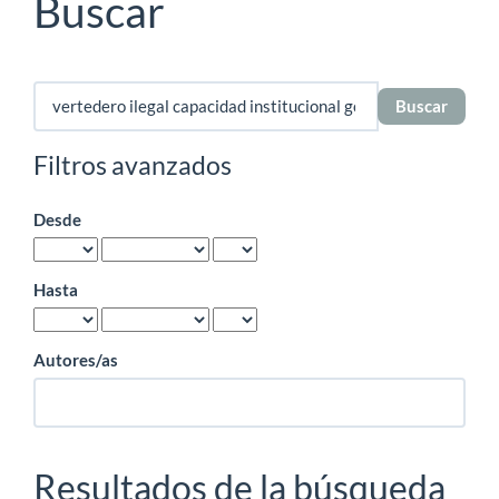
Buscar
Buscar
artículos
por
Filtros avanzados
Desde
Hasta
Autores/as
Resultados de la búsqueda