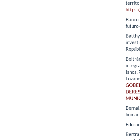
territo
https:
Banco 
futuro 
Batthya
investi
Repúbl
Beltrá
integra
Isnos, 
Lozano
GOBER
DERES
MUNIC
Bernal
humanid
Educac
Bertran