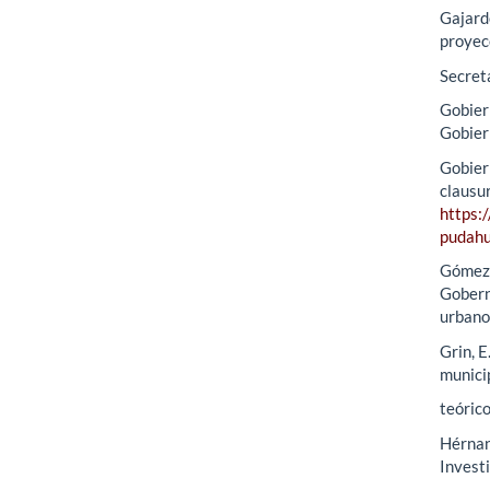
Gajardo
proyec
Secreta
Gobier
Gobier
Gobier
clausur
https:
pudahu
Gómez-Á
Gobern
urbano
Grin, E
munici
teóric
Hérnand
Investi