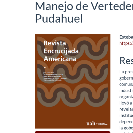
Manejo de Verteder
Pudahuel
Barra
Co
Esteba
https:
lateral
pri
del
del
Re
artículo
art
La pres
goberna
comuna
indust
organiz
llevó a
revelan
institu
depend
la gobe