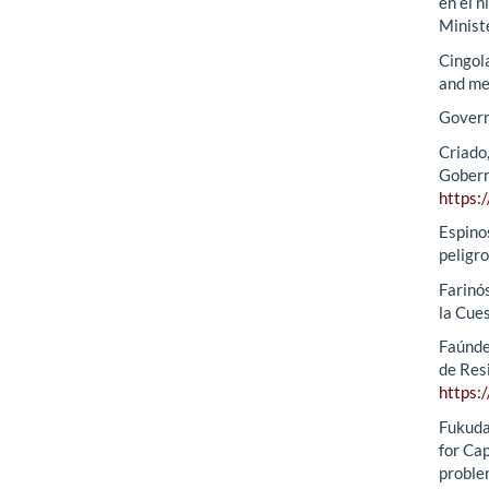
en el n
Ministe
Cingola
and me
Gover
Criado,
Gobern
https:
Espinos
peligr
Farinós
la Cue
Faúndez
de Res
https:
Fukuda-
for Ca
proble