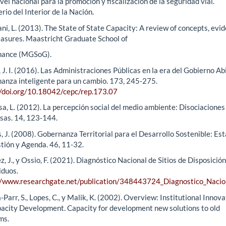
ivel nacional para la promoción y fiscalización de la seguridad vial.
rio del Interior de la Nación.
ni, L. (2013). The State of State Capacity: A review of concepts, evi
asures. Maastricht Graduate School of
nance (MGSoG).
 J. I. (2016). Las Administraciones Públicas en la era del Gobierno Ab
anza inteligente para un cambio. 173, 245-275.
//doi.org/10.18042/cepc/rep.173.07
a, L. (2012). La percepción social del medio ambiente: Disociaciones
osas. 14, 123-144.
, J. (2008). Gobernanza Territorial para el Desarrollo Sostenible: Es
stión y Agenda. 46, 11-32.
, J., y Ossio, F. (2021). Diagnóstico Nacional de Sitios de Disposición
iduos.
//www.researchgate.net/publication/348443724_Diagnostico_Nacion
Parr, S., Lopes, C., y Malik, K. (2002). Overview: Institutional Innov
pacity Development. Capacity for development new solutions to old
ms.