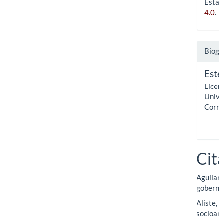
Esta
4.0
.
Biog
Est
Lice
Univ
Corr
Cit
Aguilar
gobern
Aliste,
socioam