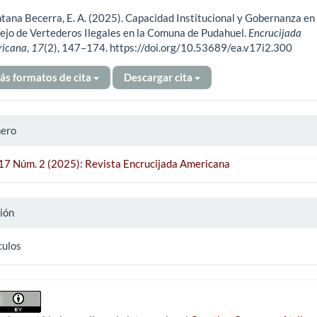
tana Becerra, E. A. (2025). Capacidad Institucional y Gobernanza en 
ículo
jo de Vertederos Ilegales en la Comuna de Pudahuel.
Encrucijada
ricana
,
17
(2), 147–174. https://doi.org/10.53689/ea.v17i2.300
ás formatos de cita
Descargar cita
ero
 17 Núm. 2 (2025): Revista Encrucijada Americana
ión
culos