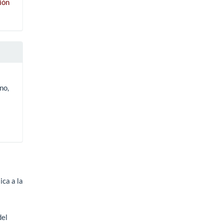
ión
no,
ica a la
del