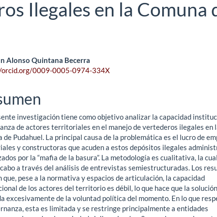
os Ilegales en la Comuna 
ntenido
n Alonso Quintana Becerra
//orcid.org/0009-0005-0974-334X
ncipal
sumen
ículo
ente investigación tiene como objetivo analizar la capacidad instituc
nza de actores territoriales en el manejo de vertederos ilegales en 
 de Pudahuel. La principal causa de la problemática es el lucro de e
riales y constructoras que acuden a estos depósitos ilegales administ
ados por la “mafia de la basura”. La metodología es cualitativa, la cua
 cabo a través del análisis de entrevistas semiestructuradas. Los res
 que, pese a la normativa y espacios de articulación, la capacidad
cional de los actores del territorio es débil, lo que hace que la solució
a excesivamente de la voluntad política del momento. En lo que resp
rnanza, esta es limitada y se restringe principalmente a entidades