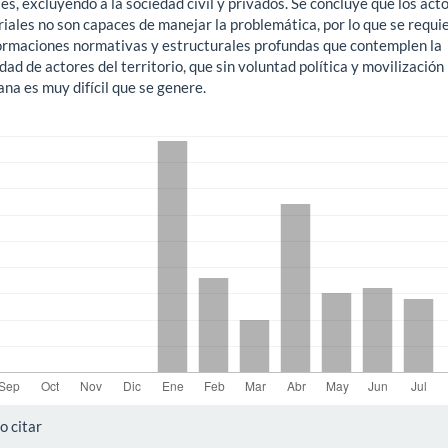
es, excluyendo a la sociedad civil y privados. Se concluye que los act
riales no son capaces de manejar la problemática, por lo que se requi
ormaciones normativas y estructurales profundas que contemplen la
dad de actores del territorio, que sin voluntad política y movilización
na es muy difícil que se genere.
gas
alles
 citar