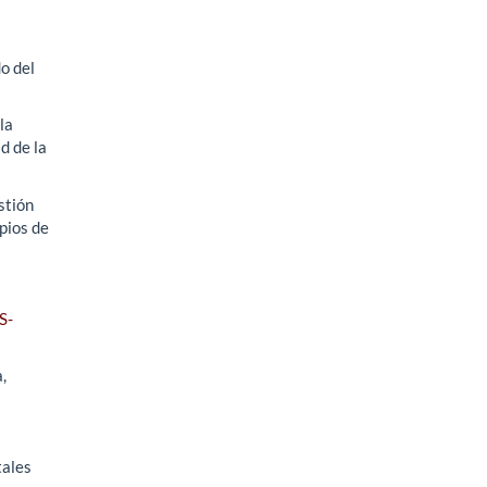
o del
la
d de la
stión
ipios de
S-
,
tales