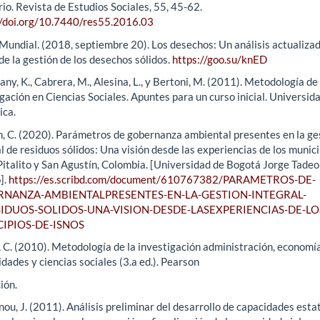
rio. Revista de Estudios Sociales, 55, 45-62.
//doi.org/10.7440/res55.2016.03
Mundial. (2018, septiembre 20). Los desechos: Un análisis actualizad
de la gestión de los desechos sólidos.
https://goo.su/knED
ny, K., Cabrera, M., Alesina, L., y Bertoni, M. (2011). Metodología de 
gación en Ciencias Sociales. Apuntes para un curso inicial. Universida
ica.
n, C. (2020). Parámetros de gobernanza ambiental presentes en la ge
l de residuos sólidos: Una visión desde las experiencias de los munic
Pitalito y San Agustín, Colombia. [Universidad de Bogotá Jorge Tadeo
].
https://es.scribd.com/document/610767382/PARAMETROS-DE-
NANZA-AMBIENTALPRESENTES-EN-LA-GESTION-INTEGRAL-
IDUOS-SOLIDOS-UNA-VISION-DESDE-LASEXPERIENCIAS-DE-LO
IPIOS-DE-ISNOS
, C. (2010). Metodología de la investigación administración, economía
ades y ciencias sociales (3.a ed.). Pearson
ión.
ou, J. (2011). Análisis preliminar del desarrollo de capacidades esta