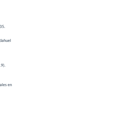
35.
udahuel
19).
tales en