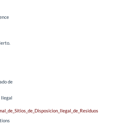
dence
ierto.
tado de
 Ilegal
al_de_Sitios_de_Disposicion_Ilegal_de_Residuos
ations