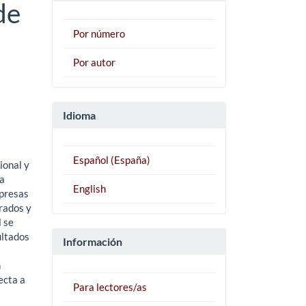
de
Por número
Por autor
Idioma
Español (España)
ional y
la
English
mpresas
rados y
l se
ultados
Información
n
ecta a
Para lectores/as