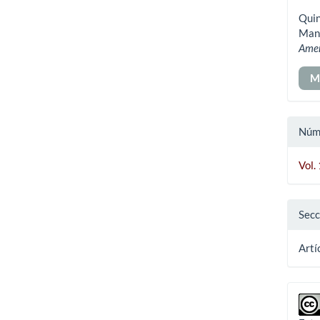
del
Quin
art
Mane
Ame
M
Núm
Vol.
Secc
Artí