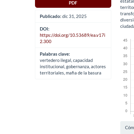
estatal
PDF
territo
transf
Publicado:
dic 31, 2025
diversi
ciudada
DOI:
https://doi.org/10.53689/ea.v17i
Descar
2.300
Palabras clave:
vertedero ilegal, capacidad
institucional, gobernanza, actores
territoriales, mafia de la basura
Det
Cómo