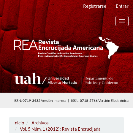
Navegación
Registrarse
Entrar
principal
Contenido
principal
Toggl
Barra
navig
lateral
ISSN:
0719-3432
Versión Impresa | ISSN:
0718-5766
Versión Electrónica
Inicio
Archivos
Vol. 5 Núm. 1 (2012): Revista Encrucijada