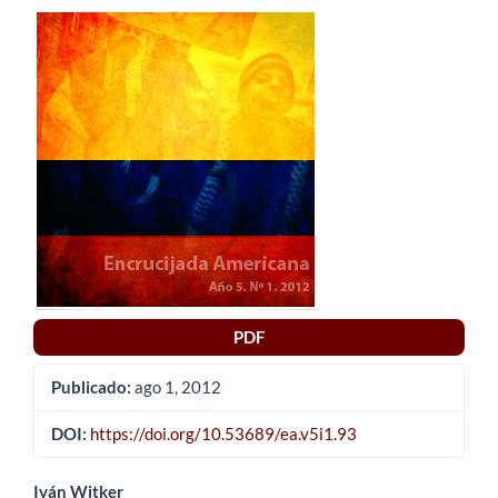
Barra
lateral
del
artículo
PDF
Publicado:
ago 1, 2012
DOI:
https://doi.org/10.53689/ea.v5i1.93
Iván Witker