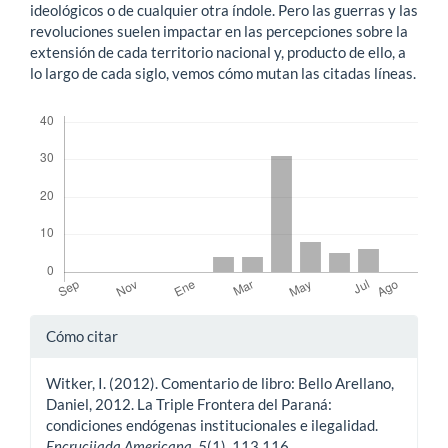
ideológicos o de cualquier otra índole. Pero las guerras y las
revoluciones suelen impactar en las percepciones sobre la
extensión de cada territorio nacional y, producto de ello, a
lo largo de cada siglo, vemos cómo mutan las citadas líneas.
Descargas
Detalles
Cómo citar
del
Witker, I. (2012). Comentario de libro: Bello Arellano,
artículo
Daniel, 2012. La Triple Frontera del Paraná:
condiciones endógenas institucionales e ilegalidad.
Encrucijada Americana
,
5
(1), 113,116.