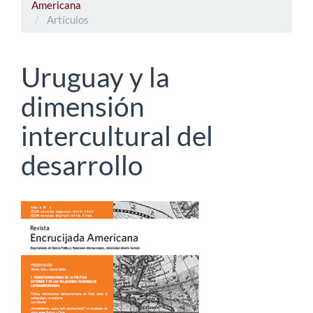
Americana
Artículos
Uruguay y la
dimensión
intercultural del
desarrollo
Barra
lateral
del
artículo