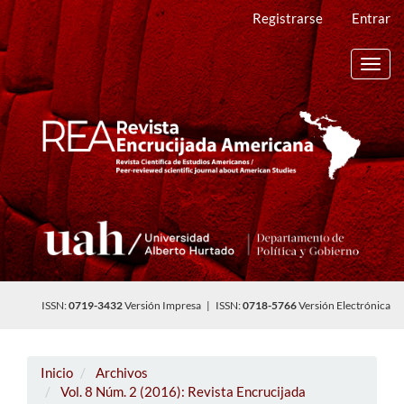
Navegación
Registrarse
Entrar
principal
Contenido
principal
Toggl
Barra
navig
lateral
ISSN:
0719-3432
Versión Impresa | ISSN:
0718-5766
Versión Electrónica
Inicio
Archivos
Vol. 8 Núm. 2 (2016): Revista Encrucijada