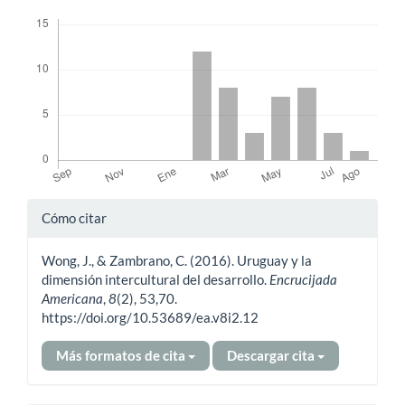
Descargas
Detalles
Cómo citar
del
Wong, J., & Zambrano, C. (2016). Uruguay y la
artículo
dimensión intercultural del desarrollo.
Encrucijada
Americana
,
8
(2), 53,70.
https://doi.org/10.53689/ea.v8i2.12
Más formatos de cita
Descargar cita