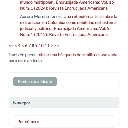
mundo multipolar.
,
Encrucijada Americana: Vol. 16
Núm. 1 (2024): Revista Encrucijada Americana
Aurora Moreno Torres,
Una reflexión crítica sobre la
extradición en Colombia como debilidad del sistema
judicial y político
,
Encrucijada Americana: Vol. 5
Núm. 1 (2012): Revista Encrucijada Americana
<<
<
4
5
6
7
8
9
10
11
>
>>
También puede
Iniciar una búsqueda de similitud avanzada
para este artículo.
Enviar
Enviar un artículo
un
artículo
Navegar
Por número