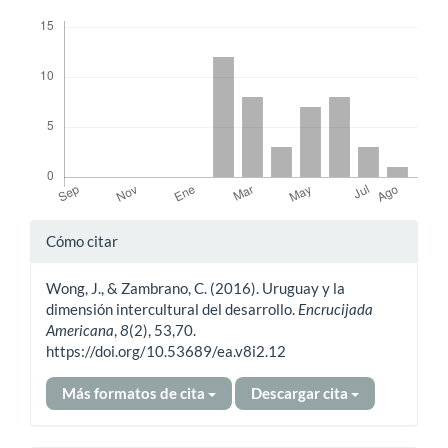
Descargas
Detalles
Cómo citar
del
Wong, J., & Zambrano, C. (2016). Uruguay y la
artículo
dimensión intercultural del desarrollo.
Encrucijada
Americana
,
8
(2), 53,70.
https://doi.org/10.53689/ea.v8i2.12
Más formatos de cita
Descargar cita