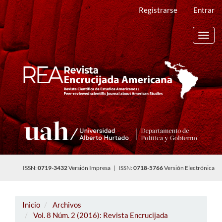
Navegación
Registrarse
Entrar
principal
Contenido
principal
Toggl
Barra
navig
lateral
ISSN:
0719-3432
Versión Impresa | ISSN:
0718-5766
Versión Electrónica
Inicio
Archivos
Vol. 8 Núm. 2 (2016): Revista Encrucijada