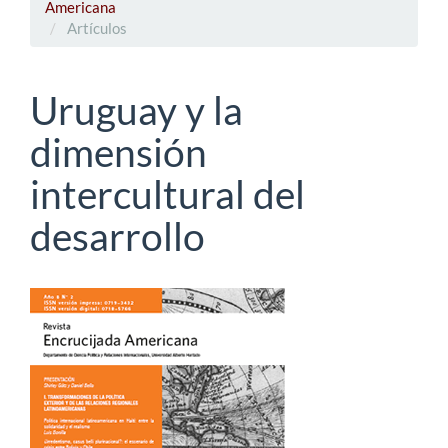
Americana
Artículos
Uruguay y la
dimensión
intercultural del
desarrollo
Barra
lateral
del
artículo