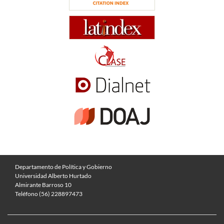
Departamento de Política y Gobierno
Universidad Alberto Hurtado
Almirante Barroso 10
Teléfono (56) 228897473