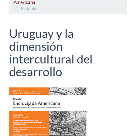
Americana
Artículos
Uruguay y la
dimensión
intercultural del
desarrollo
Barra
lateral
del
artículo