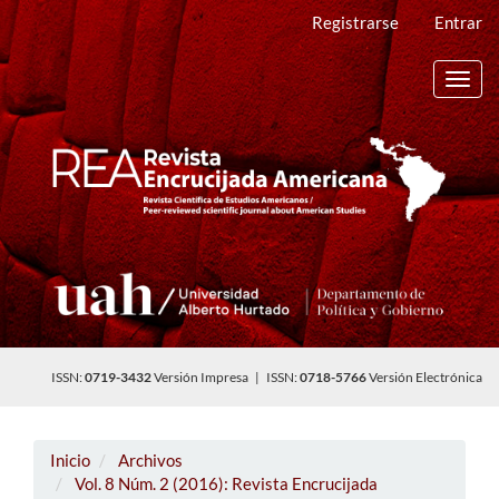
Navegación
Registrarse
Entrar
principal
Contenido
principal
Toggl
Barra
navig
lateral
ISSN:
0719-3432
Versión Impresa | ISSN:
0718-5766
Versión Electrónica
Inicio
Archivos
Vol. 8 Núm. 2 (2016): Revista Encrucijada