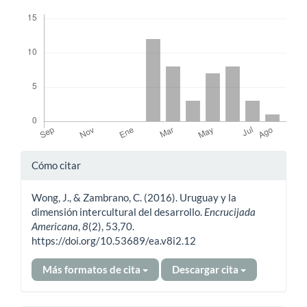
Descargas
Detalles
Cómo citar
del
Wong, J., & Zambrano, C. (2016). Uruguay y la
artículo
dimensión intercultural del desarrollo.
Encrucijada
Americana
,
8
(2), 53,70.
https://doi.org/10.53689/ea.v8i2.12
Más formatos de cita
Descargar cita