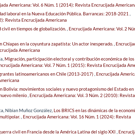
jada Americana: Vol. 6 Núm. 1 (2014): Revista Encrucijada American
idad laboral en la Nueva Educación Pública. Barrancas: 2018-2021
,
2): Revista Encrucijada Americana
civil en tiempos de globalización.
,
Encrucijada Americana: Vol. 2 Nú
en Chiapas en la coyuntura zapatista: Un actor inesperado.
,
Encrucija
ncrucijada Americana
ía,
Migración, participación electoral y contribución económica de los
ncrucijada Americana: Vol. 7 Núm. 1 (2015): Revista Encrucijada Am
migrantes latinoamericanos en Chile (2013-2017)
,
Encrucijada Americ
 Americana
 en Bolivia: movimientos sociales y nuevo protagonismo del Estado en 
l nuevo milenio
,
Encrucijada Americana: Vol. 3 Núm. 2 (2010): Revista
ca, Nibian Muñoz González,
Los BRICS en las dinámicas de la econom
multipolar.
,
Encrucijada Americana: Vol. 16 Núm. 1 (2024): Revista
uerra civil en Francia desde la América Latina del siglo XXI
,
Encruci