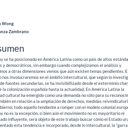
ntenido
ra Wong
anza Zambrano
ncipal
sumen
ículo
y se ha posicionado en América Latina como un país de altos estánd
es y democráticos, sin embargo cuando complejizamos el análisis y
imos a otras dimensiones vemos que aún existen temas pendientes. E
o nos involucraremos en el ámbito intercultural, que según lo investi
de fuentes secundarias, se ha invisibillizado desde el exterminio cha
 la colonización española hasta la actualidad. En América Latina la
dad cultural ha emergido como una demanda no sólo para su reconoci
mbién en relación a la ampliación de derechos, medidas reivindicatori
bierno; todo aquello tendiente a romper con el modelo colonial europ
 no es la excepción, si bien aún el movimiento no es mayoritario ni
ado influyente, será objeto de este trabajo buscar cómo el Estado u
entado esta tendencia e incorporado, desde lo intercultural, la “garra