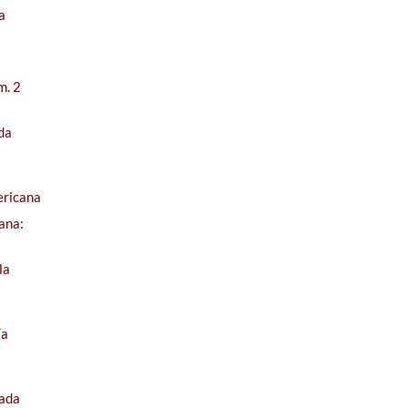
a
m. 2
da
ericana
ana:
la
ía
jada