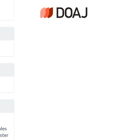
ales
íster