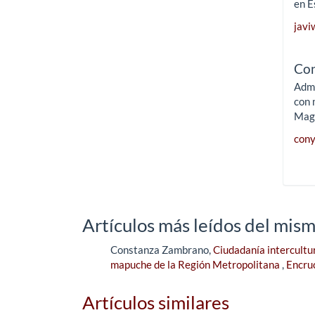
en E
jav
Co
Admi
con 
Magí
con
Artículos más leídos del mism
Constanza Zambrano,
Ciudadanía intercultu
mapuche de la Región Metropolitana
,
Encruc
Artículos similares