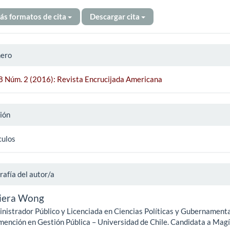
ás formatos de cita
Descargar cita
ero
 8 Núm. 2 (2016): Revista Encrucijada Americana
ión
culos
rafía del autor/a
iera Wong
nistrador Público y Licenciada en Ciencias Políticas y Gubernament
mención en Gestión Pública – Universidad de Chile. Candidata a Mag