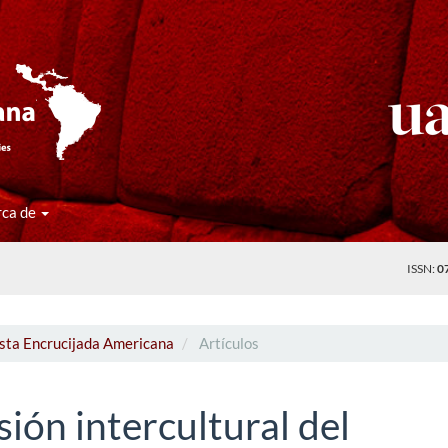
rca de
ISSN:
0
ista Encrucijada Americana
Artículos
ión intercultural del