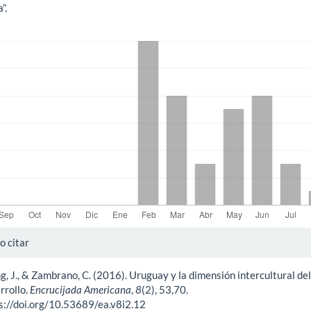
”.
gas
alles
 citar
, J., & Zambrano, C. (2016). Uruguay y la dimensión intercultural del
ículo
rrollo.
Encrucijada Americana
,
8
(2), 53,70.
s://doi.org/10.53689/ea.v8i2.12