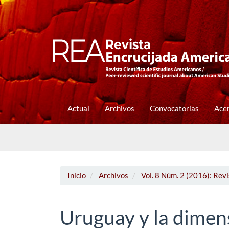
Navegación
principal
Contenido
principal
Barra
lateral
Actual
Archivos
Convocatorias
Ace
Inicio
Archivos
Vol. 8 Núm. 2 (2016): Rev
Uruguay y la dimens