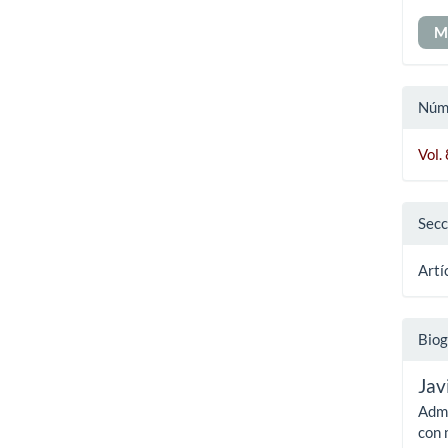
M
Núm
Vol.
Secc
Artí
Biog
Jav
Admi
con 