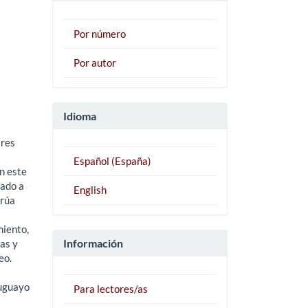
Por número
Por autor
Idioma
ares
Español (España)
n este
gado a
English
rrúa
miento,
Información
as y
eo.
ruguayo
Para lectores/as