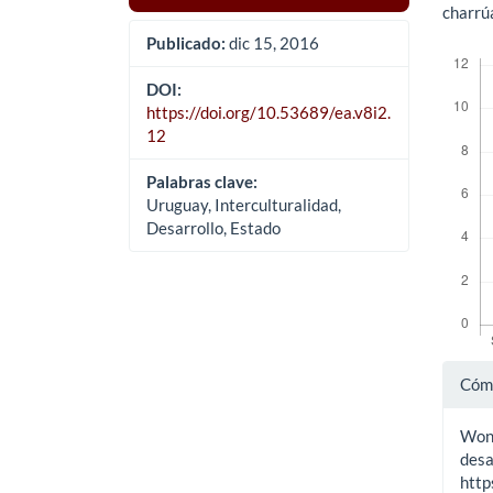
charrúa
Publicado:
dic 15, 2016
Descar
DOI:
https://doi.org/10.53689/ea.v8i2.
12
Palabras clave:
Uruguay, Interculturalidad,
Desarrollo, Estado
Det
Cómo
del
Wong
art
desa
http