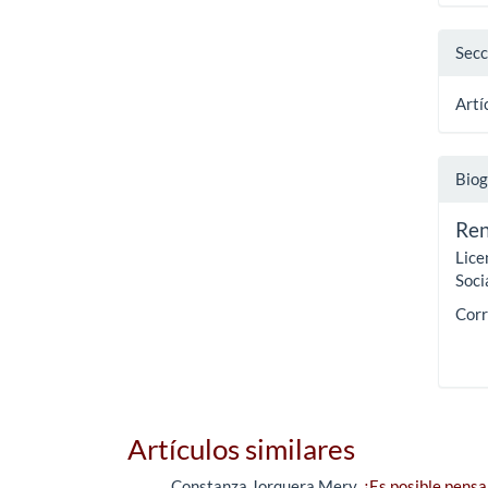
Secc
Artí
Biog
Ren
Lice
Soci
Corr
Artículos similares
Constanza Jorquera Mery,
¿Es posible pensa