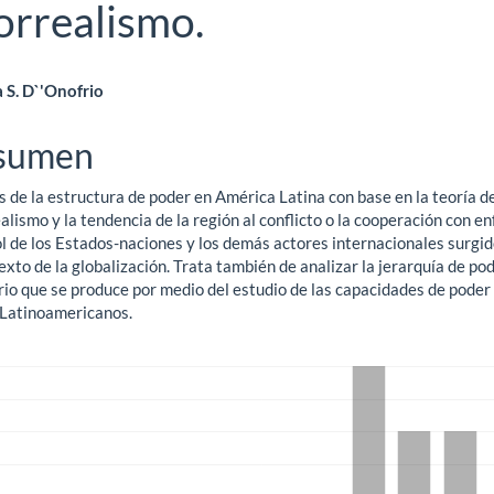
eorrealismo.
ntenido
 S. D`'Onofrio
ncipal
sumen
s de la estructura de poder en América Latina con base en la teoría d
ículo
lismo y la tendencia de la región al conflicto o la cooperación con e
ol de los Estados-naciones y los demás actores internacionales surgi
exto de la globalización. Trata también de analizar la jerarquía de pod
rio que se produce por medio del estudio de las capacidades de poder 
 Latinoamericanos.
gas