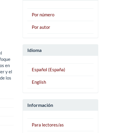
Por número
Por autor
Idioma
el
nfoque
dos en
Español (España)
er y el
de los
English
Información
Para lectores/as