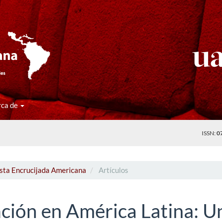
rca de
ISSN:
0
ista Encrucijada Americana
Artículos
ación en América Latina: U