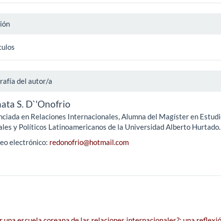
ión
culos
rafía del autor/a
ata S. D`'Onofrio
nciada en Relaciones Internacionales, Alumna del Magíster en Estud
ales y Políticos Latinoamericanos de la Universidad Alberto Hurtado
eo electrónico:
redonofrio@hotmail.com
r una escuela coreana de las relaciones internacionales?: una reflexi