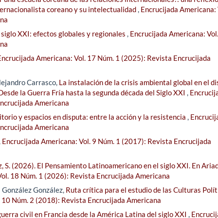
ernacionalista coreano y su intelectualidad
,
Encrucijada Americana: 
ana
 siglo XXI: efectos globales y regionales
,
Encrucijada Americana: Vol.
ana
Encrucijada Americana: Vol. 17 Núm. 1 (2025): Revista Encrucijada
lejandro Carrasco,
La instalación de la crisis ambiental global en el d
 Desde la Guerra Fría hasta la segunda década del Siglo XXI
,
Encrucij
Encrucijada Americana
itorio y espacios en disputa: entre la acción y la resistencia
,
Encrucij
Encrucijada Americana
,
Encrucijada Americana: Vol. 9 Núm. 1 (2017): Revista Encrucijada
z, S. (2026). El Pensamiento Latinoamericano en el siglo XXI. En Aria
Vol. 18 Núm. 1 (2026): Revista Encrucijada Americana
s González González,
Ruta crítica para el estudio de las Culturas Polí
. 10 Núm. 2 (2018): Revista Encrucijada Americana
uerra civil en Francia desde la América Latina del siglo XXI
,
Encruci