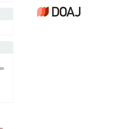
ios
.
ón