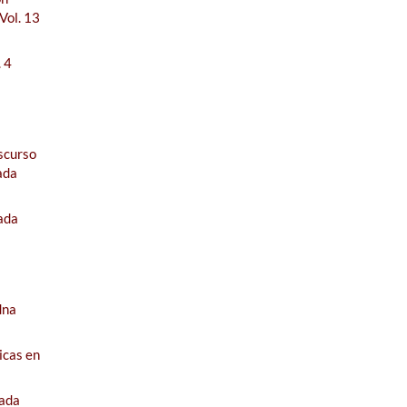
Vol. 13
 4
iscurso
ada
ada
dna
ticas en
jada