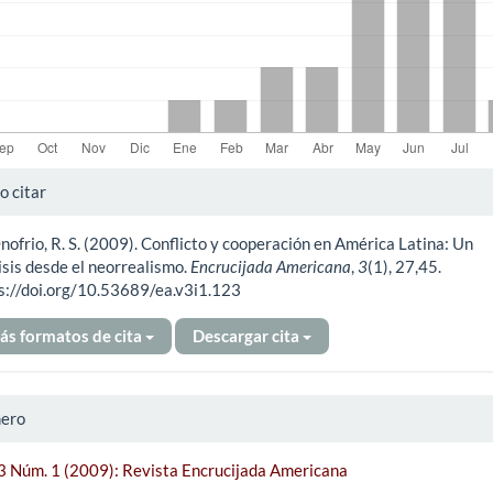
alles
 citar
nofrio, R. S. (2009). Conflicto y cooperación en América Latina: Un
ículo
isis desde el neorrealismo.
Encrucijada Americana
,
3
(1), 27,45.
s://doi.org/10.53689/ea.v3i1.123
ás formatos de cita
Descargar cita
ero
 3 Núm. 1 (2009): Revista Encrucijada Americana