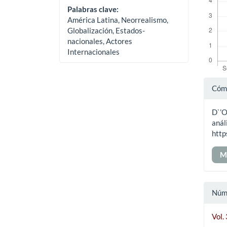
Palabras clave:
América Latina, Neorrealismo,
Globalización, Estados-
nacionales, Actores
Internacionales
Det
Cómo
del
D`’O
art
anál
http
M
Núm
Vol.