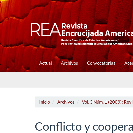
Navegación
principal
Contenido
principal
Barra
lateral
Actual
Archivos
Convocatorias
Ace
Inicio
Archivos
Vol. 3 Núm. 1 (2009): Rev
Conflicto y cooper