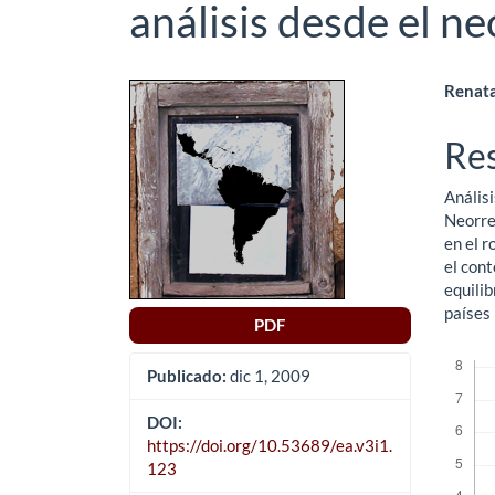
análisis desde el n
Barra
Co
Renata
lateral
pri
Re
del
del
Análisi
artículo
art
Neorrea
en el r
el cont
equilib
países
PDF
Descar
Publicado:
dic 1, 2009
DOI:
https://doi.org/10.53689/ea.v3i1.
123