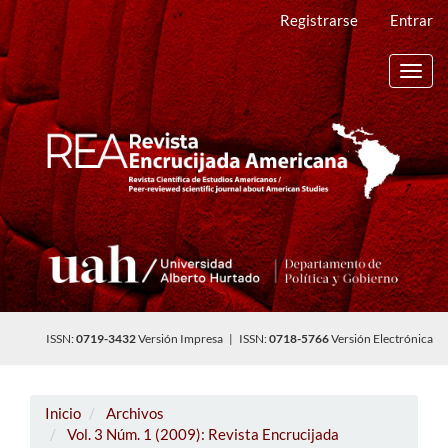
Navegación
Registrarse
Entrar
principal
Contenido
principal
Toggl
Barra
navig
lateral
ISSN:
0719-3432
Versión Impresa | ISSN:
0718-5766
Versión Electrónica
Inicio
Archivos
Vol. 3 Núm. 1 (2009): Revista Encrucijada