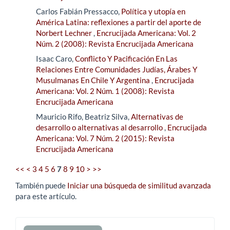
Carlos Fabián Pressacco,
Política y utopía en
América Latina: reflexiones a partir del aporte de
Norbert Lechner
,
Encrucijada Americana: Vol. 2
Núm. 2 (2008): Revista Encrucijada Americana
Isaac Caro,
Conflicto Y Pacificación En Las
Relaciones Entre Comunidades Judías, Árabes Y
Musulmanas En Chile Y Argentina
,
Encrucijada
Americana: Vol. 2 Núm. 1 (2008): Revista
Encrucijada Americana
Mauricio Rifo, Beatriz Silva,
Alternativas de
desarrollo o alternativas al desarrollo
,
Encrucijada
Americana: Vol. 7 Núm. 2 (2015): Revista
Encrucijada Americana
<<
<
3
4
5
6
7
8
9
10
>
>>
También puede
Iniciar una búsqueda de similitud avanzada
para este artículo.
Enviar