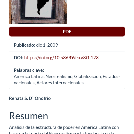
artículo
PDF
Publicado:
dic 1, 2009
DOI:
https://doi.org/10.53689/ea.v3i1.123
Palabras clave:
América Latina, Neorrealismo, Globalización, Estados-
nacionales, Actores Internacionales
Contenido
Renata S. D`'Onofrio
principal
Resumen
del
Análisis de la estructura de poder en América Latina con
artículo
base en la teoría del Neorrealismo y la tendencia de la