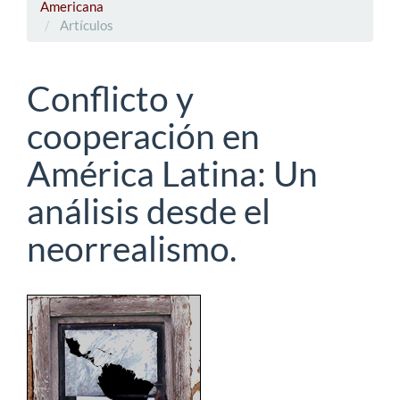
Americana
Artículos
Conflicto y
cooperación en
América Latina: Un
análisis desde el
neorrealismo.
Barra
lateral
del