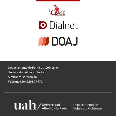
Departamento de Política y Gobierno
Universidad Alberto Hurtado
Almirante Barroso 10
Teléfono (56) 228897473