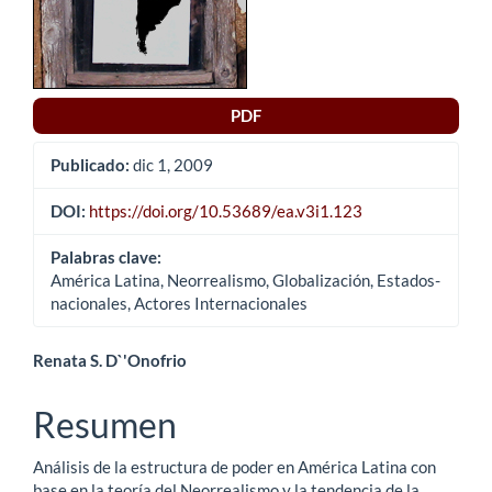
artículo
PDF
Publicado:
dic 1, 2009
DOI:
https://doi.org/10.53689/ea.v3i1.123
Palabras clave:
América Latina, Neorrealismo, Globalización, Estados-
nacionales, Actores Internacionales
Contenido
Renata S. D`'Onofrio
principal
Resumen
del
Análisis de la estructura de poder en América Latina con
artículo
base en la teoría del Neorrealismo y la tendencia de la