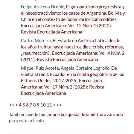
Felipe Aracena Hrepic,
El gatopardismo progresista y
el neoextractivismo: los casos de Argentina, Bolivia y
Chile en el contexto del boom de los commodities
,
Encrucijada Americana: Vol. 12 Núm. 1 (2020):
Revista Encrucijada Americana
Carlos Moreira,
El Estado en América Latina desde
los años treinta hasta nuestros días: crisis, reformas,
¿resurrección?
,
Encrucijada Americana: Vol. 4 Núm. 2
(2011): Revista Encrucijada Americana
Miguel Ruiz Acosta, Angela Gortaire Logroño,
De
vuelta al redil: Ecuador en la órbita geopolítica de los
Estados Unidos, 2017-2025
,
Encrucijada
Americana: Vol. 17 Núm. 2 (2025): Revista
Encrucijada Americana
<<
<
4
5
6
7
8
9
10
11
>
>>
También puede
Iniciar una búsqueda de similitud avanzada
para este artículo.