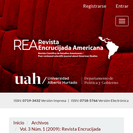
Navegación
Registrarse
Entrar
principal
Contenido
principal
Toggl
Barra
navig
lateral
ISSN:
0719-3432
Versión Impresa | ISSN:
0718-5766
Versión Electrónica
Inicio
Archivos
Vol. 3 Núm. 1 (2009): Revista Encrucijada