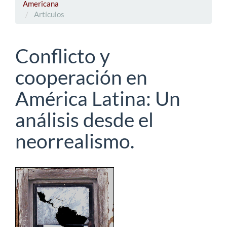
Americana
Artículos
Conflicto y
cooperación en
América Latina: Un
análisis desde el
neorrealismo.
Barra
lateral
del