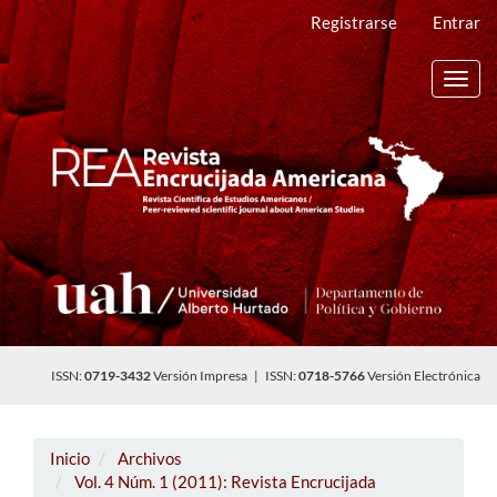
Navegación
Registrarse
Entrar
principal
Contenido
principal
Toggl
Barra
navig
lateral
ISSN:
0719-3432
Versión Impresa | ISSN:
0718-5766
Versión Electrónica
Inicio
Archivos
Vol. 4 Núm. 1 (2011): Revista Encrucijada