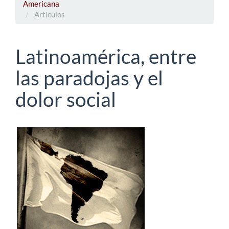
Americana
Artículos
Latinoamérica, entre
las paradojas y el
dolor social
Barra
lateral
del
artículo