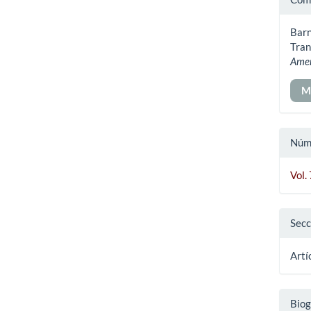
del
Barn
art
Tran
Ame
M
Núm
Vol.
Secc
Artí
Biog