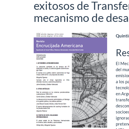
exitosos de Transfe
mecanismo de desar
Barra
Co
Quinti
lateral
pri
Re
del
del
El Mec
artículo
art
del mu
emisio
a los p
tecnolo
en Arge
transfe
descom
socioe
ignora
pretend