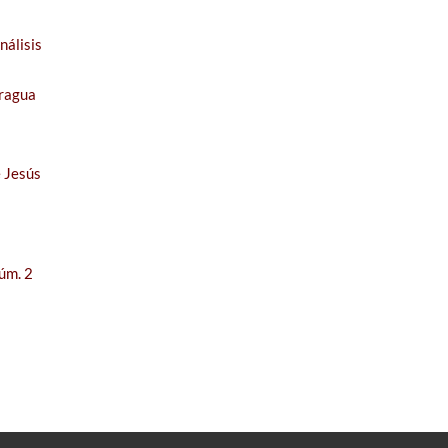
nálisis
aragua
e Jesús
úm. 2