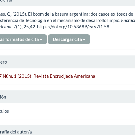
es, Q. (2015). El boom de la basura argentina: dos casos exitosos de
ículo
sferencia de Tecnología en el mecanismo de desarrollo limpio.
Encruc
ricana
,
7
(1), 25,42. https://doi.org/10.53689/ea.v7i1.58
ás formatos de cita
Descargar cita
ero
 7 Núm. 1 (2015): Revista Encrucijada Americana
ión
culos
rafía del autor/a