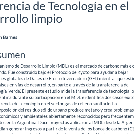
rencia de Tecnología en el
rollo limpio
ntenido
n Barnes
ncipal
sumen
anismo de Desarrollo Limpio (MDL) es el mercado de carbono más e
ículo
ndo. Fue construido bajo el Protocolo de Kyoto para ayudar a bajar
nes globales de Gases de Efecto Invernadero (GEI) mientras que est
aíses en vías de desarrollo, en parte a través de la transferencia de
gía ‘verde’. El presente estudio mide la transferencia de tecnología l
ntina durante su participación en el MDL e identifica dos casos exit
rencia de tecnología en el sector gas de relleno sanitario. La
posición del residuo sólido urbano produce metano y crea problemas
conómicos y ambientales abiertamente reconocidos pero frecuente
dos en la Argentina. Doce proyectos aplicaron al MDL desde la Argen
ían generar ingresos a partir de la venta de los bonos de carbono (C