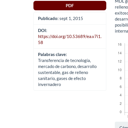
MDL ge
PDF
rellen
exitoso
Publicado:
sept 1, 2015
desarro
posibi
DOI:
interna
https://doi.org/10.53689/ea.v7i1.
Descar
58
Palabras clave:
Transferencia de tecnología,
mercado de carbono, desarrollo
sustentable, gas de relleno
sanitario, gases de efecto
invernadero
Det
Cómo