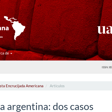
rca de
ISSN:
0
ista Encrucijada Americana
Artículos
a argentina: dos casos