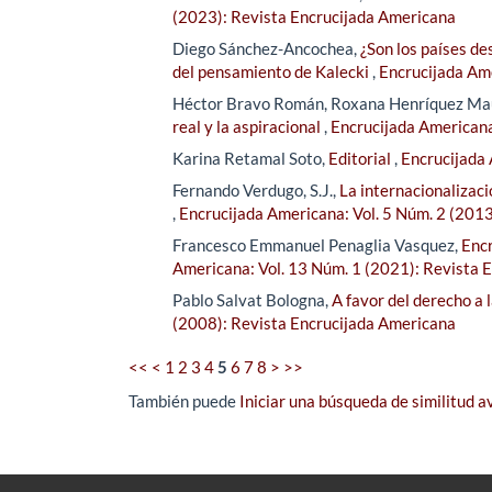
(2023): Revista Encrucijada Americana
Diego Sánchez-Ancochea,
¿Son los países de
del pensamiento de Kalecki
,
Encrucijada Ame
Héctor Bravo Román, Roxana Henríquez Ma
real y la aspiracional
,
Encrucijada Americana
Karina Retamal Soto,
Editorial
,
Encrucijada 
Fernando Verdugo, S.J.,
La internacionalizaci
,
Encrucijada Americana: Vol. 5 Núm. 2 (201
Francesco Emmanuel Penaglia Vasquez,
Encr
Americana: Vol. 13 Núm. 1 (2021): Revista 
Pablo Salvat Bologna,
A favor del derecho a 
(2008): Revista Encrucijada Americana
<<
<
1
2
3
4
5
6
7
8
>
>>
También puede
Iniciar una búsqueda de similitud 