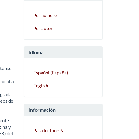
Por número
Por autor
Idioma
xtenso
Español (España)
imulaba
English
ograda
osos de
Información
mente
tina y
Para lectores/as
ER) del