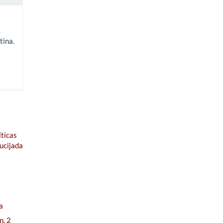
.
tina.
íticas
ucijada
a
m. 2