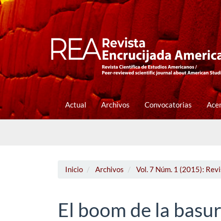
Navegación
principal
Contenido
principal
Barra
lateral
Actual
Archivos
Convocatorias
Ace
Inicio
Archivos
Vol. 7 Núm. 1 (2015): Rev
El boom de la basur