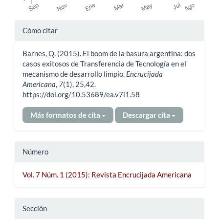
Detalles
Cómo citar
del
Barnes, Q. (2015). El boom de la basura argentina: dos
artículo
casos exitosos de Transferencia de Tecnología en el
mecanismo de desarrollo limpio.
Encrucijada
Americana
,
7
(1), 25,42.
https://doi.org/10.53689/ea.v7i1.58
Más formatos de cita
Descargar cita
Número
Vol. 7 Núm. 1 (2015): Revista Encrucijada Americana
Sección