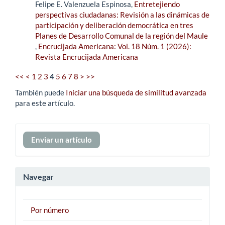
Felipe E. Valenzuela Espinosa,
Entretejiendo
perspectivas ciudadanas: Revisión a las dinámicas de
participación y deliberación democrática en tres
Planes de Desarrollo Comunal de la región del Maule
,
Encrucijada Americana: Vol. 18 Núm. 1 (2026):
Revista Encrucijada Americana
<<
<
1
2
3
4
5
6
7
8
>
>>
También puede
Iniciar una búsqueda de similitud avanzada
para este artículo.
Enviar
Enviar un artículo
un
artículo
Navegar
Por número