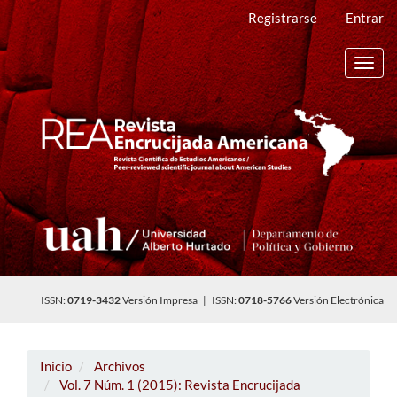
Navegación
Registrarse
Entrar
principal
Contenido
principal
Toggl
Barra
navig
lateral
ISSN:
0719-3432
Versión Impresa | ISSN:
0718-5766
Versión Electrónica
Inicio
Archivos
Vol. 7 Núm. 1 (2015): Revista Encrucijada