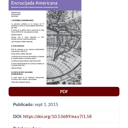
lateral
del
artículo
PDF
Publicado:
sept 1, 2015
DOI:
https://doi.org/10.53689/ea.v7i1.58