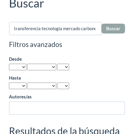
Buscar
Buscar
artículos
por
Filtros avanzados
Desde
Hasta
Autores/as
Resultados de la búsqueda