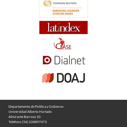
Departamento de Política y Gobierno
Universidad Alberto Hurtado
Almirante Barroso 10
Teléfono (56) 228897473