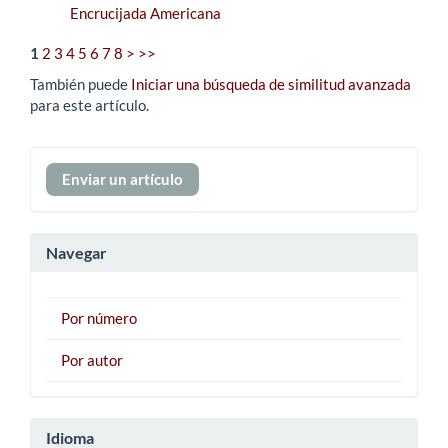
Encrucijada Americana
1
2
3
4
5
6
7
8
>
>>
También puede
Iniciar una búsqueda de similitud avanzada
para este artículo.
Enviar
Enviar un artículo
un
artículo
Navegar
Por número
Por autor
Idioma