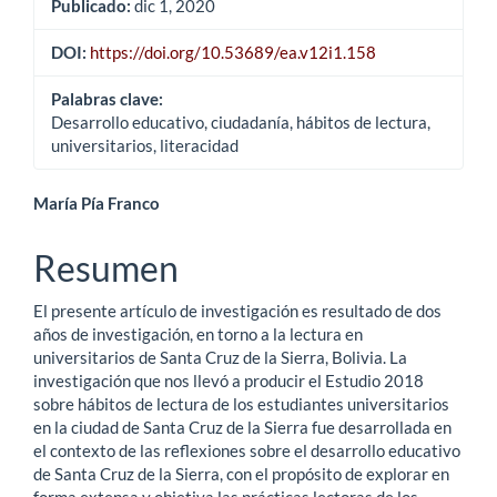
Publicado:
dic 1, 2020
DOI:
https://doi.org/10.53689/ea.v12i1.158
Palabras clave:
Desarrollo educativo, ciudadanía, hábitos de lectura,
universitarios, literacidad
Contenido
María Pía Franco
principal
Resumen
del
El presente artículo de investigación es resultado de dos
artículo
años de investigación, en torno a la lectura en
universitarios de Santa Cruz de la Sierra, Bolivia. La
investigación que nos llevó a producir el Estudio 2018
sobre hábitos de lectura de los estudiantes universitarios
en la ciudad de Santa Cruz de la Sierra fue desarrollada en
el contexto de las reflexiones sobre el desarrollo educativo
de Santa Cruz de la Sierra, con el propósito de explorar en
forma extensa y objetiva las prácticas lectoras de los