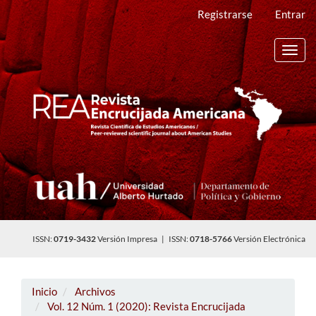
Navegación
Registrarse
Entrar
principal
Contenido
principal
Toggl
Barra
navig
lateral
ISSN:
0719-3432
Versión Impresa | ISSN:
0718-5766
Versión Electrónica
Inicio
Archivos
Vol. 12 Núm. 1 (2020): Revista Encrucijada