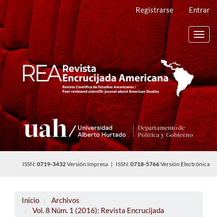
Navegación
Registrarse
Entrar
principal
Contenido
principal
Toggl
Barra
navig
lateral
ISSN:
0719-3432
Versión Impresa | ISSN:
0718-5766
Versión Electrónica
Inicio
Archivos
Vol. 8 Núm. 1 (2016): Revista Encrucijada