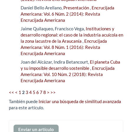
Daniel Bello Arellano,
Presentación
,
Encrucijada
Americana: Vol. 6 Núm. 2 (2014): Revista
Encrucijada Americana
Jaime Quilaqueo, Francisco Vega,
Instituciones y
desarrollo regional: el caso de la industria acuícola en
la zona lacustre de la Araucanía
,
Encrucijada
Americana: Vol. 8 Núm. 1 (2016): Revista
Encrucijada Americana
Joan del Alcàzar, Indira Betancourt,
El planeta Cuba
y su imposible desarrollo sostenible
,
Encrucijada
Americana: Vol. 10 Núm. 2 (2018): Revista
Encrucijada Americana
<<
<
1
2
3
4
5
6
7
8
>
>>
También puede
Iniciar una búsqueda de similitud avanzada
para este artículo.
Enviar
Enviar un artículo