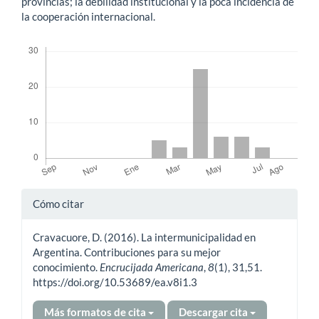
provincias; la debilidad institucional y la poca incidencia de
la cooperación internacional.
Descargas
Detalles
Cómo citar
del
Cravacuore, D. (2016). La intermunicipalidad en
artículo
Argentina. Contribuciones para su mejor
conocimiento.
Encrucijada Americana
,
8
(1), 31,51.
https://doi.org/10.53689/ea.v8i1.3
Más formatos de cita
Descargar cita