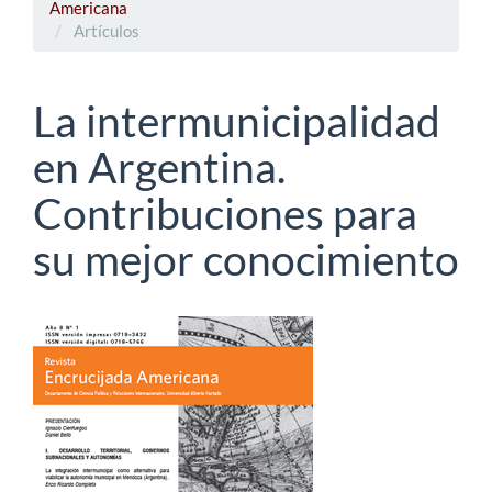
Americana
Artículos
La intermunicipalidad
en Argentina.
Contribuciones para
su mejor conocimiento
Barra
lateral
del
artículo