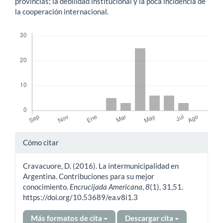
provincias; la debilidad institucional y la poca incidencia de
la cooperación internacional.
Descargas
Detalles
Cómo citar
del
Cravacuore, D. (2016). La intermunicipalidad en
artículo
Argentina. Contribuciones para su mejor
conocimiento.
Encrucijada Americana
,
8
(1), 31,51.
https://doi.org/10.53689/ea.v8i1.3
Más formatos de cita
Descargar cita