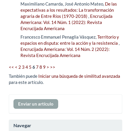
Maximiliano Camarda, José Antonio Mateo,
De las
expectativas a los resultados: La transformación
agraria de Entre Ríos (1970-2018)
,
Encrucijada
Americana: Vol. 14 Núm. 1 (2022): Revista
Encrucijada Americana
Francesco Emmanuel Penaglia Vásquez,
Territorio y
espacios en disputa: entre la acción y la resistencia
,
Encrucijada Americana: Vol. 14 Núm. 2 (2022):
Revista Encrucijada Americana
<<
<
2
3
4
5
6
7
8
9
>
>>
También puede
Iniciar una búsqueda de similitud avanzada
para este artículo.
Enviar
Enviar un artículo
un
artículo
Navegar