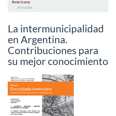
Americana
Artículos
La intermunicipalidad
en Argentina.
Contribuciones para
su mejor conocimiento
Barra
lateral
del
artículo