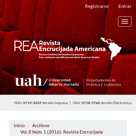
Navegación
Registrarse
Entrar
principal
Contenido
principal
Toggl
Barra
navig
lateral
ISSN:
0719-3432
Versión Impresa | ISSN:
0718-5766
Versión Electrónica
Inicio
Archivos
Vol. 8 Núm. 1 (2016): Revista Encrucijada