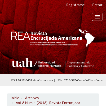
Navegación
Registrarse
Entrar
principal
Contenido
principal
Toggl
Barra
navig
lateral
ISSN:
0719-3432
Versión Impresa | ISSN:
0718-5766
Versión Electrónica
Inicio
Archivos
Vol. 8 Núm. 1 (2016): Revista Encrucijada