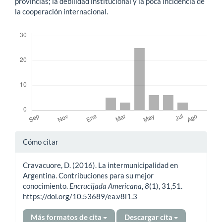
provincias; la debilidad institucional y la poca incidencia de
la cooperación internacional.
Descargas
Detalles
Cómo citar
del
Cravacuore, D. (2016). La intermunicipalidad en
artículo
Argentina. Contribuciones para su mejor
conocimiento.
Encrucijada Americana
,
8
(1), 31,51.
https://doi.org/10.53689/ea.v8i1.3
Más formatos de cita
Descargar cita