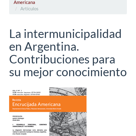
Americana
Artículos
La intermunicipalidad
en Argentina.
Contribuciones para
su mejor conocimiento
Barra
lateral
del
artículo