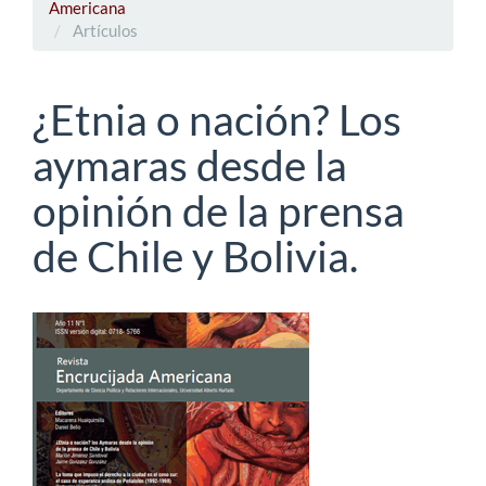
Americana
Artículos
¿Etnia o nación? Los
aymaras desde la
opinión de la prensa
de Chile y Bolivia.
Barra
lateral
del
artículo