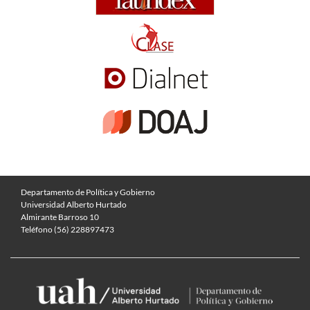
Departamento de Política y Gobierno
Universidad Alberto Hurtado
Almirante Barroso 10
Teléfono (56) 228897473