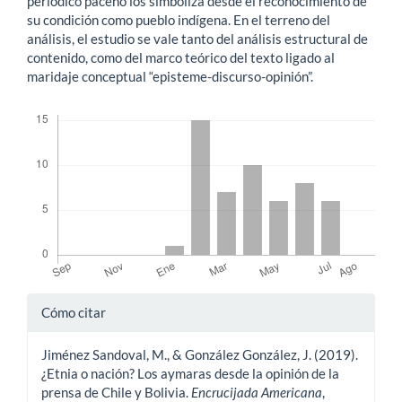
periódico paceño los simboliza desde el reconocimiento de
su condición como pueblo indígena. En el terreno del
análisis, el estudio se vale tanto del análisis estructural de
contenido, como del marco teórico del texto ligado al
maridaje conceptual “episteme-discurso-opinión”.
Descargas
Detalles
Cómo citar
del
Jiménez Sandoval, M., & González González, J. (2019).
artículo
¿Etnia o nación? Los aymaras desde la opinión de la
prensa de Chile y Bolivia.
Encrucijada Americana
,