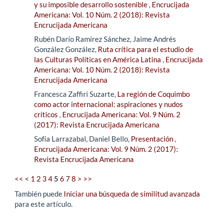
y su imposible desarrollo sostenible
,
Encrucijada
Americana: Vol. 10 Núm. 2 (2018): Revista
Encrucijada Americana
Rubén Darío Ramírez Sánchez, Jaime Andrés
González González,
Ruta crítica para el estudio de
las Culturas Políticas en América Latina
,
Encrucijada
Americana: Vol. 10 Núm. 2 (2018): Revista
Encrucijada Americana
Francesca Zaffiri Suzarte,
La región de Coquimbo
como actor internacional: aspiraciones y nudos
críticos
,
Encrucijada Americana: Vol. 9 Núm. 2
(2017): Revista Encrucijada Americana
Sofía Larrazabal, Daniel Bello,
Presentación
,
Encrucijada Americana: Vol. 9 Núm. 2 (2017):
Revista Encrucijada Americana
<<
<
1
2
3
4
5
6
7
8
>
>>
También puede
Iniciar una búsqueda de similitud avanzada
para este artículo.