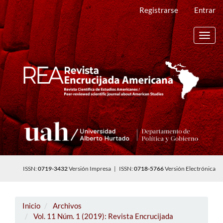
Navegación
Registrarse
Entrar
principal
Contenido
principal
Toggl
Barra
navig
lateral
ISSN:
0719-3432
Versión Impresa | ISSN:
0718-5766
Versión Electrónica
Inicio
Archivos
Vol. 11 Núm. 1 (2019): Revista Encrucijada