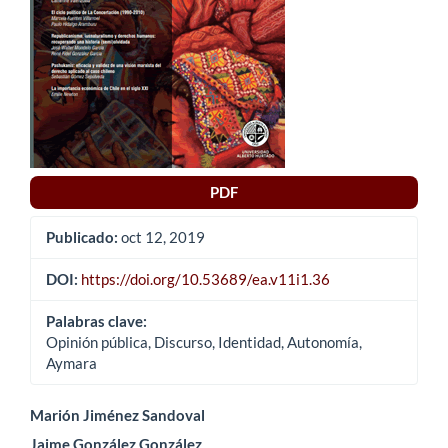
PDF
Publicado:
oct 12, 2019
DOI:
https://doi.org/10.53689/ea.v11i1.36
Palabras clave:
Opinión pública, Discurso, Identidad, Autonomía,
Aymara
Contenido
Marión Jiménez Sandoval
Jaime González González