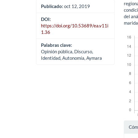
regiona
Publicado:
oct 12, 2019
condici
del aná
DOI:
marida
https://doi.org/10.53689/ea.v11i
1.36
Descar
Palabras clave:
Opinión pública, Discurso,
Identidad, Autonomía, Aymara
Det
Cómo
del