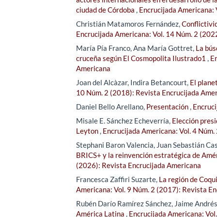
ciudad de Córdoba
,
Encrucijada Americana: 
Christián Matamoros Fernández,
Conflictiv
Encrucijada Americana: Vol. 14 Núm. 2 (202
María Pía Franco, Ana María Gottret,
La bús
cruceña según El Cosmopolita Ilustrado1
,
En
Americana
Joan del Alcàzar, Indira Betancourt,
El plane
10 Núm. 2 (2018): Revista Encrucijada Ame
Daniel Bello Arellano,
Presentación
,
Encruci
Misale E. Sánchez Echeverría,
Elección pres
Leyton
,
Encrucijada Americana: Vol. 4 Núm.
Stephani Baron Valencia, Juan Sebastián Ca
BRICS+ y la reinvención estratégica de Amér
(2026): Revista Encrucijada Americana
Francesca Zaffiri Suzarte,
La región de Coqui
Americana: Vol. 9 Núm. 2 (2017): Revista E
Rubén Darío Ramírez Sánchez, Jaime André
América Latina
,
Encrucijada Americana: Vol