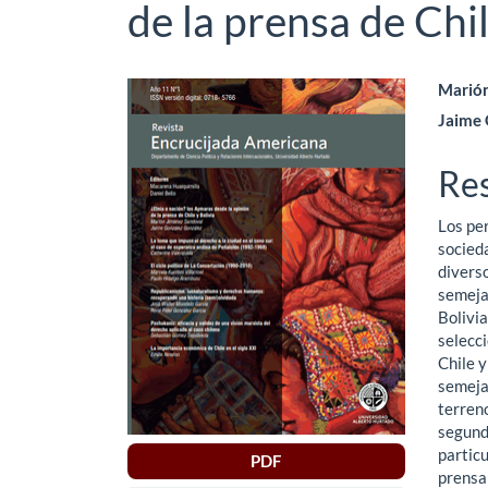
de la prensa de Chil
Barra
Co
Marión
Jaime 
lateral
pri
del
del
Re
artículo
art
Los pe
socied
diverso
semejan
Bolivi
selecci
Chile y
semejan
terren
segunda
particu
PDF
prensa