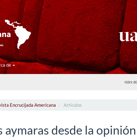
rca de
ISSN:
0
vista Encrucijada Americana
Artículos
s aymaras desde la opinión