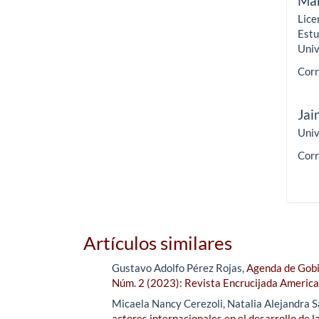
Mar
Lice
Estu
Univ
Corr
Jai
Univ
Corr
Artículos similares
Gustavo Adolfo Pérez Rojas,
Agenda de Gobi
Núm. 2 (2023): Revista Encrucijada Americ
Micaela Nancy Cerezoli, Natalia Alejandra S
actores internacionales en el desarrollo de l