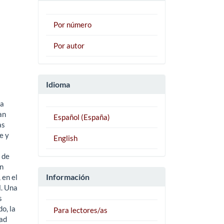
Por número
Por autor
Idioma
la
an
Español (España)
as
e y
English
 de
en
Información
 en el
l. Una
s
o, la
Para lectores/as
dad