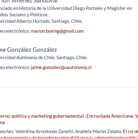
ión Jiménez Sandoval
nciado en Historia de la Universidad Diego Portales y Magíster en
dios Sociales y Políticos.
ersidad Alberto Hurtado, Santiago, Chile.
eo electrónico:
marion.boxing@gmail.com
me González González
ersidad Autónoma de Chile, Santiago, Chile.
eo electrónico:
jaime.gonzalez@uautonoma.cl
erno: política y marketing gubernamental
,
Encrucijada Americana: V
ana
anchez, Valentina Arredondo Zanetti, Anabela Mariel Zabala,
El rol d
as herramientas de transformación digital en la administración públic