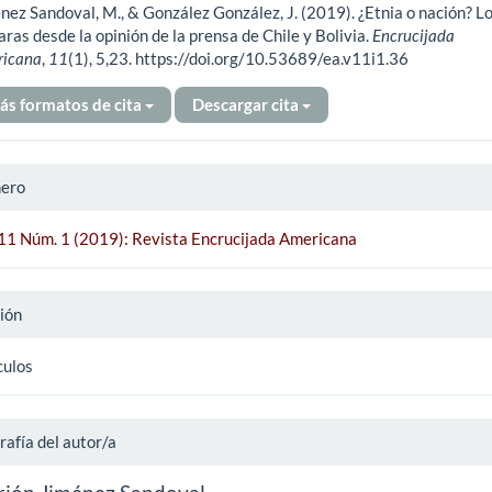
nez Sandoval, M., & González González, J. (2019). ¿Etnia o nación? L
ículo
ras desde la opinión de la prensa de Chile y Bolivia.
Encrucijada
ricana
,
11
(1), 5,23. https://doi.org/10.53689/ea.v11i1.36
ás formatos de cita
Descargar cita
ero
 11 Núm. 1 (2019): Revista Encrucijada Americana
ión
culos
rafía del autor/a