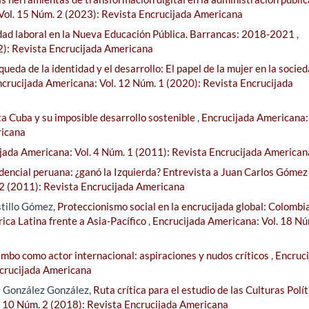
Vol. 15 Núm. 2 (2023): Revista Encrucijada Americana
idad laboral en la Nueva Educación Pública. Barrancas: 2018-2021
,
2): Revista Encrucijada Americana
queda de la identidad y el desarrollo: El papel de la mujer en la socie
crucijada Americana: Vol. 12 Núm. 1 (2020): Revista Encrucijada
ta Cuba y su imposible desarrollo sostenible
,
Encrucijada Americana: 
ricana
jada Americana: Vol. 4 Núm. 1 (2011): Revista Encrucijada American
idencial peruana: ¿ganó la Izquierda? Entrevista a Juan Carlos Gómez
 2 (2011): Revista Encrucijada Americana
stillo Gómez,
Proteccionismo social en la encrucijada global: Colombia
ica Latina frente a Asia-Pacífico
,
Encrucijada Americana: Vol. 18 Nú
mbo como actor internacional: aspiraciones y nudos críticos
,
Encruci
ncrucijada Americana
s González González,
Ruta crítica para el estudio de las Culturas Polí
. 10 Núm. 2 (2018): Revista Encrucijada Americana