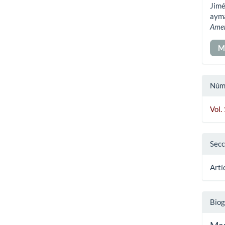
Jimé
art
ayma
Ame
M
Núm
Vol.
Secc
Artí
Biog