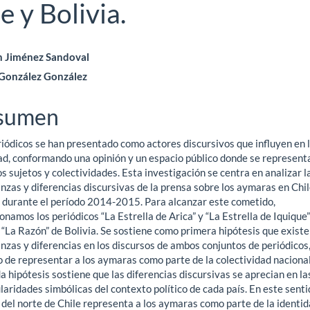
e y Bolivia.
ntenido
 Jiménez Sandoval
González González
ncipal
sumen
ículo
riódicos se han presentado como actores discursivos que influyen en 
ad, conformando una opinión y un espacio público donde se represent
s sujetos y colectividades. Esta investigación se centra en analizar l
zas y diferencias discursivas de la prensa sobre los aymaras en Chil
a durante el período 2014-2015. Para alcanzar este cometido,
onamos los periódicos “La Estrella de Arica” y “La Estrella de Iquique”
 “La Razón” de Bolivia. Se sostiene como primera hipótesis que exist
zas y diferencias en los discursos de ambos conjuntos de periódicos,
o de representar a los aymaras como parte de la colectividad naciona
 hipótesis sostiene que las diferencias discursivas se aprecian en la
laridades simbólicas del contexto político de cada país. En este sentid
 del norte de Chile representa a los aymaras como parte de la identi