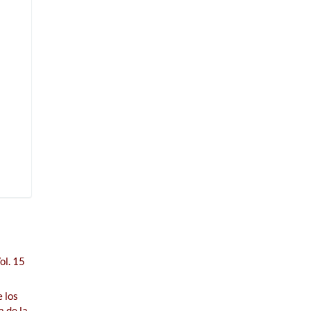
ol. 15
e los
a de la