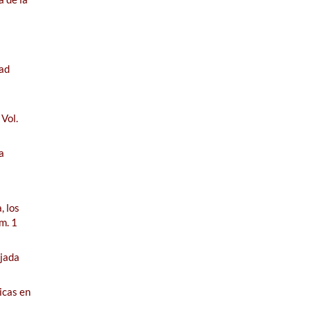
dad
Vol.
a
, los
m. 1
jada
ticas en