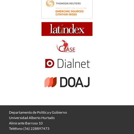
Departamento de Política y Gobierno
Universidad Alberto Hurtado
Almirante Barroso 10
Teléfono (56) 228897473