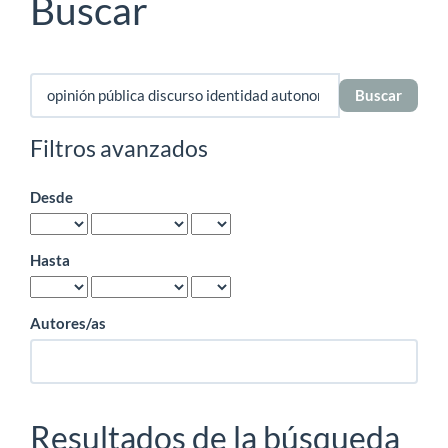
Buscar
Buscar
artículos
por
Filtros avanzados
Desde
Hasta
Autores/as
Resultados de la búsqueda