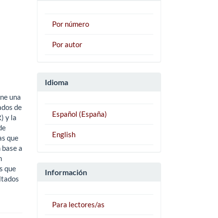
Por número
Por autor
Idioma
ene una
ados de
Español (España)
 y la
de
English
as que
 base a
n
as que
Información
ultados
Para lectores/as