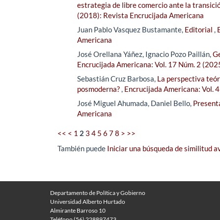
estrategia de libre comercio ante la transici
(2018): Revista Encrucijada Americana
Juan Pablo Vasquez Bustamante,
Editorial
,
Americana
José Orellana Yáñez, Ignacio Pozo Paillán,
Ge
Encrucijada Americana: Vol. 17 Núm. 2 (202
Sebastián Cruz Barbosa,
La perspectiva teór
posmoderna?
,
Encrucijada Americana: Vol. 
José Miguel Ahumada, Daniel Bello,
Present
Americana
<<
<
1
2
3
4
5
6
7
8
>
>>
También puede
Iniciar una búsqueda de similitud 
Departamento de Política y Gobierno
Universidad Alberto Hurtado
Almirante Barroso 10
Teléfono (56) 228897473