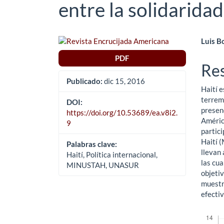
entre la solidaridad
Barra
Co
Luis B
lateral
pri
PDF
Re
del
del
Publicado:
dic 15, 2016
Haití e
artículo
art
terremo
DOI:
presenc
https://doi.org/10.53689/ea.v8i2.
Améric
9
partici
Haití (
Palabras clave:
llevan
Haití, Política internacional,
las cua
MINUSTAH, UNASUR
objetiv
muestra
efectiv
Descar