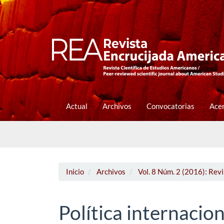
Navegación
principal
Contenido
principal
Barra
lateral
Actual
Archivos
Convocatorias
Ace
Inicio
Archivos
Vol. 8 Núm. 2 (2016): Rev
Política internacio