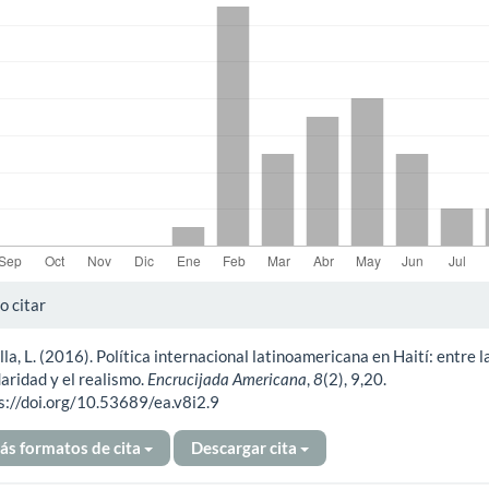
alles
 citar
lla, L. (2016). Política internacional latinoamericana en Haití: entre l
ículo
daridad y el realismo.
Encrucijada Americana
,
8
(2), 9,20.
s://doi.org/10.53689/ea.v8i2.9
ás formatos de cita
Descargar cita