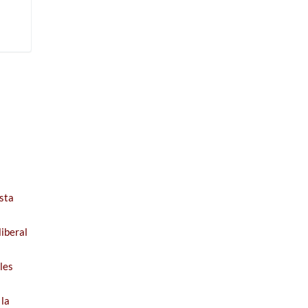
s
sta
iberal
les
 la