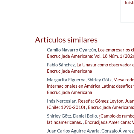
luis
Artículos similares
Camilo Navarro Oyarzún,
Los empresarios ch
Encrucijada Americana: Vol. 18 Núm. 1 (202
Fabio Sánchez,
La Unasur como observador 
Encrucijada Americana
Margarita Figueroa, Shirley Götz,
Mesa redon
internacionales en América Latina: desafíos
Encrucijada Americana
Inés Nercesian,
Reseña: Gómez Leyton, Juan 
(Chile: 1990-2010)
,
Encrucijada Americana:
Shirley Götz, Daniel Bello,
¿Cambio de rumbo?
latinoamericanas.
,
Encrucijada Americana: V
Juan Carlos Aguirre Avaria, Gonzalo Álvare