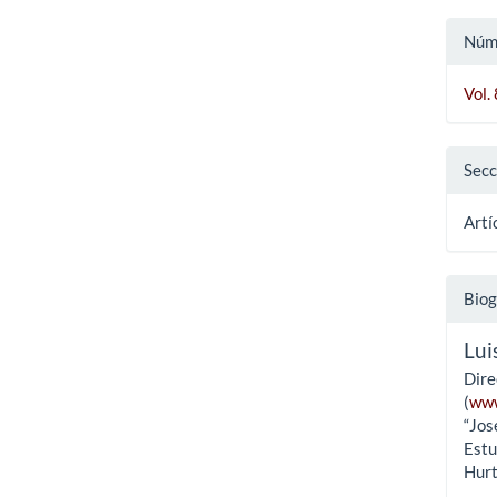
Núm
Vol.
Secc
Artí
Biog
Lui
Dire
(
www
“Jos
Estu
Hurt