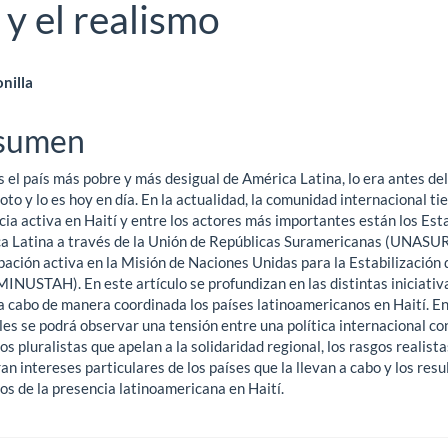
 y el realismo
ntenido
onilla
ncipal
sumen
s el país más pobre y más desigual de América Latina, lo era antes del
ículo
to y lo es hoy en día. En la actualidad, la comunidad internacional ti
ia activa en Haití y entre los actores más importantes están los Est
a Latina a través de la Unión de Repúblicas Suramericanas (UNASUR)
pación activa en la Misión de Naciones Unidas para la Estabilización 
MINUSTAH). En este artículo se profundizan en las distintas iniciativ
 a cabo de manera coordinada los países latinoamericanos en Haití. En
les se podrá observar una tensión entre una política internacional co
os pluralistas que apelan a la solidaridad regional, los rasgos realist
n intereses particulares de los países que la llevan a cabo y los res
os de la presencia latinoamericana en Haití.
gas