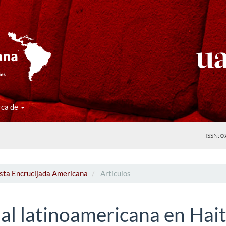
rca de
ISSN:
0
ista Encrucijada Americana
Artículos
nal latinoamericana en Hait