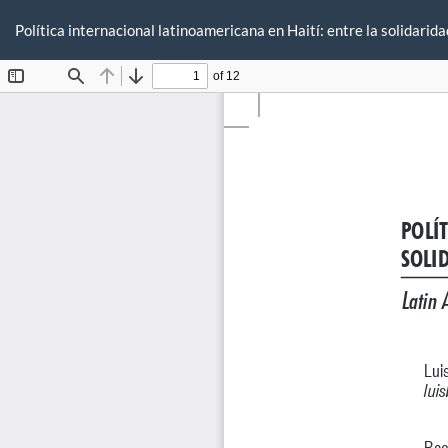
Volver
a
Política internacional latinoamericana en Haití: entre la solidarida
los
detalles
del
artículo