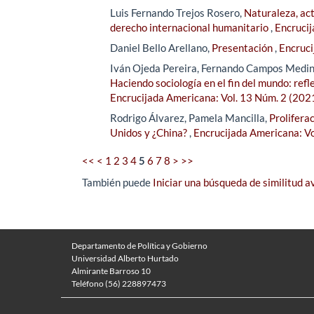
Luis Fernando Trejos Rosero,
Naturaleza, act
derecho internacional humanitario
,
Encrucij
Daniel Bello Arellano,
Presentación
,
Encruci
Iván Ojeda Pereira, Fernando Campos Medin
Haciendo sociología en el fin del mundo: refl
Encrucijada Americana: Vol. 13 Núm. 2 (202
Rodrigo Álvarez, Pamela Mancilla,
Prolifera
Unidos y ¿China?
,
Encrucijada Americana: Vo
<<
<
1
2
3
4
5
6
7
8
>
>>
También puede
Iniciar una búsqueda de similitud 
Departamento de Política y Gobierno
Universidad Alberto Hurtado
Almirante Barroso 10
Teléfono (56) 228897473