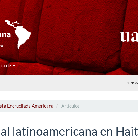
rca de
ISSN:
0
ista Encrucijada Americana
Artículos
nal latinoamericana en Hait