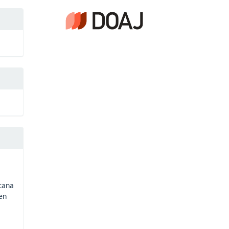
cana
en