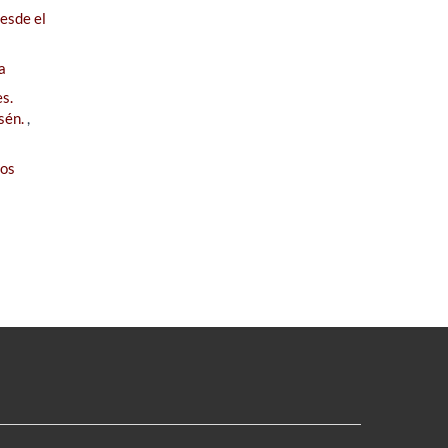
esde el
a
s.
ysén.
,
dos