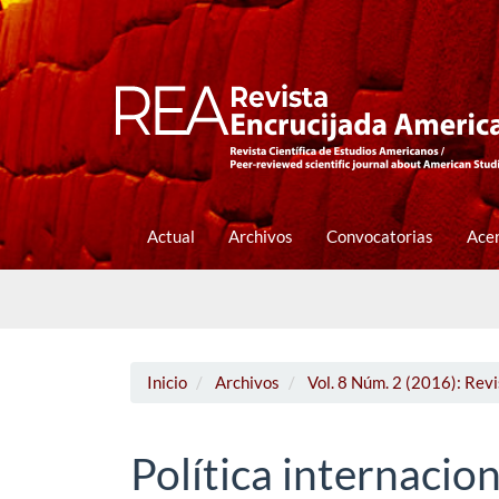
Navegación
principal
Contenido
principal
Barra
lateral
Actual
Archivos
Convocatorias
Ace
Inicio
Archivos
Vol. 8 Núm. 2 (2016): Rev
Política internacio