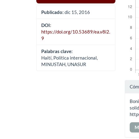
Publicado:
dic 15, 2016
DOI:
https://doi.org/10.53689/ea.v8i2.
9
Palabras clave:
Haití, Política internacional,
MINUSTAH, UNASUR
Det
Cómo
del
Boni
art
soli
http
M