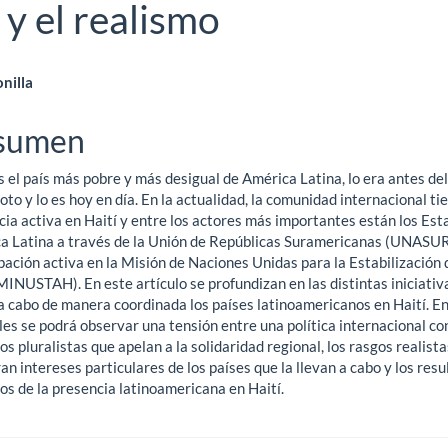
 y el realismo
ntenido
onilla
ncipal
sumen
s el país más pobre y más desigual de América Latina, lo era antes del
ículo
to y lo es hoy en día. En la actualidad, la comunidad internacional ti
ia activa en Haití y entre los actores más importantes están los Est
a Latina a través de la Unión de Repúblicas Suramericanas (UNASUR)
pación activa en la Misión de Naciones Unidas para la Estabilización 
MINUSTAH). En este artículo se profundizan en las distintas iniciativ
 a cabo de manera coordinada los países latinoamericanos en Haití. En
les se podrá observar una tensión entre una política internacional co
os pluralistas que apelan a la solidaridad regional, los rasgos realist
n intereses particulares de los países que la llevan a cabo y los res
os de la presencia latinoamericana en Haití.
gas