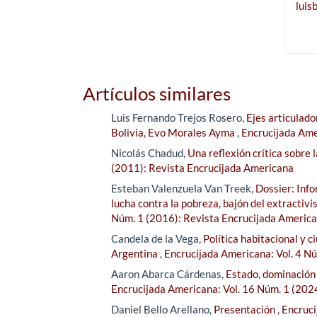
luis
Artículos similares
Luis Fernando Trejos Rosero,
Ejes articulado
Bolivia, Evo Morales Ayma
,
Encrucijada Ame
Nicolás Chadud,
Una reflexión crítica sobre la
(2011): Revista Encrucijada Americana
Esteban Valenzuela Van Treek,
Dossier: Inf
lucha contra la pobreza, bajón del extractivi
Núm. 1 (2016): Revista Encrucijada Americ
Candela de la Vega,
Política habitacional y 
Argentina
,
Encrucijada Americana: Vol. 4 N
Aaron Abarca Cárdenas,
Estado, dominación 
Encrucijada Americana: Vol. 16 Núm. 1 (202
Daniel Bello Arellano,
Presentación
,
Encruci