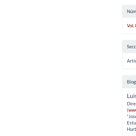
Núm
Vol.
Secc
Artí
Biog
Lui
Dire
(
www
“Jos
Estu
Hurt