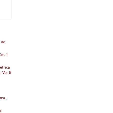
l de
úm. 1
étrica
 Vol. 8
ánea
,
a