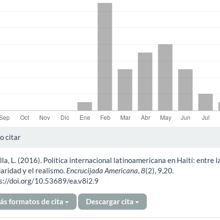
alles
 citar
lla, L. (2016). Política internacional latinoamericana en Haití: entre l
ículo
daridad y el realismo.
Encrucijada Americana
,
8
(2), 9,20.
s://doi.org/10.53689/ea.v8i2.9
ás formatos de cita
Descargar cita