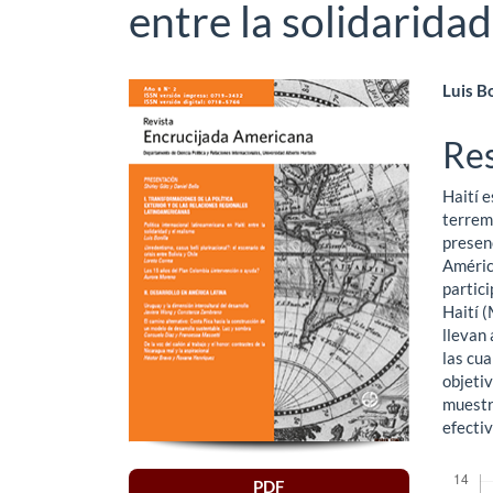
entre la solidaridad
Barra
Co
Luis B
lateral
pri
Re
del
del
Haití e
artículo
art
terremo
presenc
Améric
partici
Haití (
llevan
las cua
objetiv
muestra
efectiv
Descar
PDF