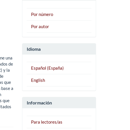
Por número
Por autor
Idioma
ene una
ados de
Español (España)
 y la
de
English
as que
 base a
n
as que
Información
ultados
Para lectores/as