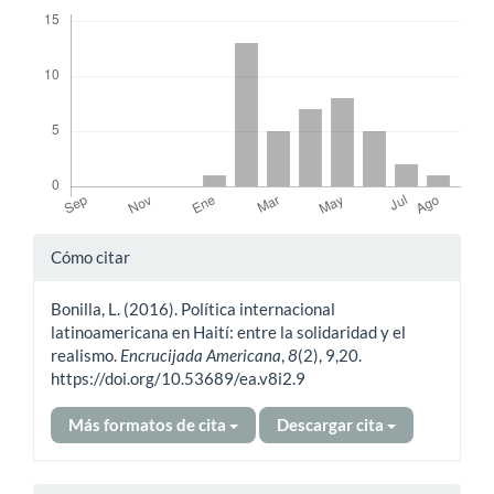
Descargas
Detalles
Cómo citar
del
Bonilla, L. (2016). Política internacional
artículo
latinoamericana en Haití: entre la solidaridad y el
realismo.
Encrucijada Americana
,
8
(2), 9,20.
https://doi.org/10.53689/ea.v8i2.9
Más formatos de cita
Descargar cita