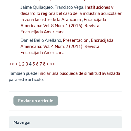
Jaime Quilaqueo, Francisco Vega,
Instituciones y
desarrollo regional: el caso de la industria acuícola en
la zona lacustre de la Araucanía
,
Encrucijada
Americana: Vol. 8 Núm. 1 (2016): Revista
Encrucijada Americana
Daniel Bello Arellano,
Presentación
,
Encrucijada
Americana: Vol. 4 Núm. 2 (2011): Revista
Encrucijada Americana
<<
<
1
2
3
4
5
6
7
8
>
>>
También puede
Iniciar una búsqueda de similitud avanzada
para este artículo.
Enviar
Enviar un artículo
un
artículo
Navegar