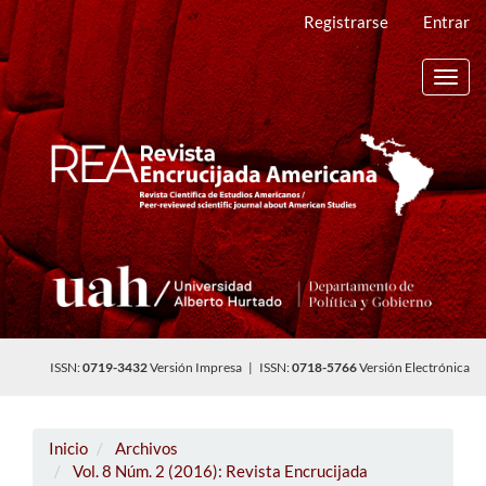
Navegación
Registrarse
Entrar
principal
Contenido
principal
Toggl
Barra
navig
lateral
ISSN:
0719-3432
Versión Impresa | ISSN:
0718-5766
Versión Electrónica
Inicio
Archivos
Vol. 8 Núm. 2 (2016): Revista Encrucijada