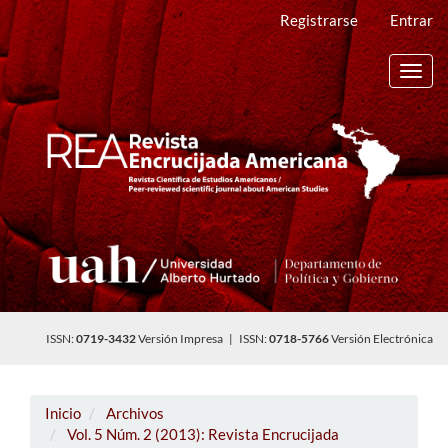
Navegación
Registrarse
Entrar
principal
Contenido
principal
Toggl
Barra
navig
lateral
ISSN:
0719-3432
Versión Impresa | ISSN:
0718-5766
Versión Electrónica
Inicio
Archivos
Vol. 5 Núm. 2 (2013): Revista Encrucijada