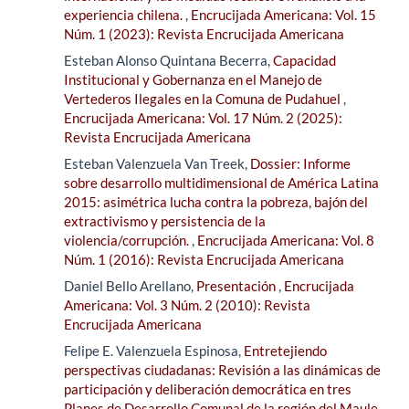
experiencia chilena.
,
Encrucijada Americana: Vol. 15
Núm. 1 (2023): Revista Encrucijada Americana
Esteban Alonso Quintana Becerra,
Capacidad
Institucional y Gobernanza en el Manejo de
Vertederos Ilegales en la Comuna de Pudahuel
,
Encrucijada Americana: Vol. 17 Núm. 2 (2025):
Revista Encrucijada Americana
Esteban Valenzuela Van Treek,
Dossier: Informe
sobre desarrollo multidimensional de América Latina
2015: asimétrica lucha contra la pobreza, bajón del
extractivismo y persistencia de la
violencia/corrupción.
,
Encrucijada Americana: Vol. 8
Núm. 1 (2016): Revista Encrucijada Americana
Daniel Bello Arellano,
Presentación
,
Encrucijada
Americana: Vol. 3 Núm. 2 (2010): Revista
Encrucijada Americana
Felipe E. Valenzuela Espinosa,
Entretejiendo
perspectivas ciudadanas: Revisión a las dinámicas de
participación y deliberación democrática en tres
Planes de Desarrollo Comunal de la región del Maule