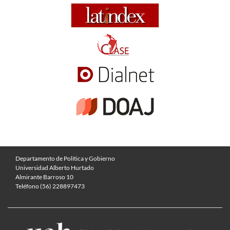
Departamento de Política y Gobierno
Universidad Alberto Hurtado
Almirante Barroso 10
Teléfono (56) 228897473