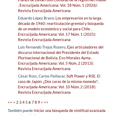
,
Encrucijada Americana: Vol. 18 Núm. 1 (2026):
Revista Encrucijada Americana
Eduardo López Bravo,
Los empresarios en la larga
década de 1960: rearticulación gremial y búsqueda
de un modelo económico y social para Chile
,
Encrucijada Americana: Vol. 17 Núm. 1 (2025):
Revista Encrucijada Americana
Luis Fernando Trejos Rosero,
Ejes articuladores del
discurso internacional del Presidente del Estado
Plurinacional de Bolivia, Evo Morales Ayma
,
Encrucijada Americana: Vol. 5 Núm. 2 (2013):
Revista Encrucijada Americana
César Ross, Carlos Paillacar,
Soft Power y RSE. El
caso de Japón: ¿Dos caras de la misma moneda?
,
Encrucijada Americana: Vol. 10 Núm. 2 (2018):
Revista Encrucijada Americana
<<
<
2
3
4
5
6
7
8
9
>
>>
También puede
Iniciar una búsqueda de similitud avanzada