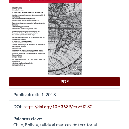
del
artículo
PDF
Publicado:
dic 1, 2013
DOI:
https://doi.org/10.53689/ea.v5i2.80
Palabras clave:
Chile, Bolivia, salida al mar, cesión territorial