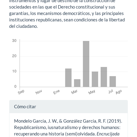
instrumentos y lugar de destino de la construcción de
sociedades en las que el Derecho constitucional y sus
garantías, los mecanismos democráticos, y las principales
instituciones republicanas, sean condiciones de la libertad
del ciudadano.
Descargas
Detalles
Cómo citar
del
Mondelo García, J. W., & González García, R. F. (2019).
artículo
Republicanismo, iusnaturalismo y derechos humanos:
recuperando una historia (semi)olvidada.
Encrucijada