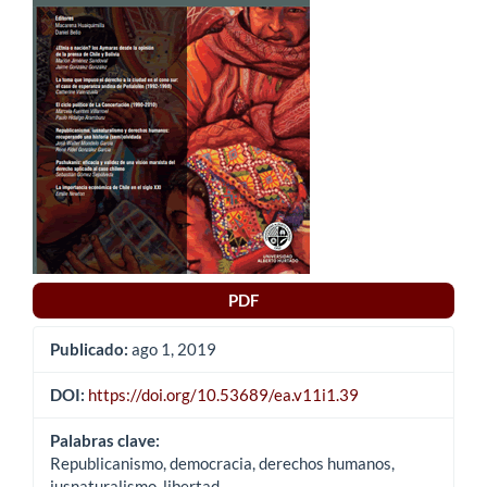
del
artículo
PDF
Publicado:
ago 1, 2019
DOI:
https://doi.org/10.53689/ea.v11i1.39
Palabras clave:
Republicanismo, democracia, derechos humanos,
iusnaturalismo, libertad