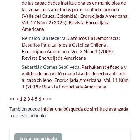
de las capacidades institucionales en municipios de
las zonas más afectadas por el conflicto armado
(Valle del Cauca, Colombia)
,
Encrucijada Americana:
Vol. 17 Núm. 2 (2025): Revista Encrucijada
Americana
Reinaldo Tan Becerra,
Católicos En Democracia:
Desafíos Para La Iglesia Católica Chilena
,
Encrucijada Americana: Vol. 2 Núm. 1 (2008):
Revista Encrucijada Americana
Sebastián Gómez Sepúlveda,
Pashukanis: eficacia y
validez de una visión marxista del derecho aplicado
al caso chileno
,
Encrucijada Americana: Vol. 11 Núm.
1 (2019): Revista Encrucijada Americana
<<
<
1
2
3
4
5
6
>
>>
También puede
Iniciar una búsqueda de similitud avanzada
para este artículo.
Enviar
Enviar un artículo