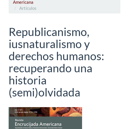
Americana
Artículos
Republicanismo,
iusnaturalismo y
derechos humanos:
recuperando una
historia
(semi)olvidada
Barra
lateral