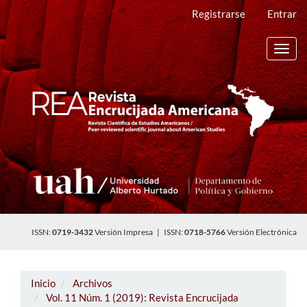
Navegación
Registrarse
Entrar
principal
Contenido
principal
Toggl
Barra
navig
lateral
ISSN:
0719-3432
Versión Impresa | ISSN:
0718-5766
Versión Electrónica
Inicio
Archivos
Vol. 11 Núm. 1 (2019): Revista Encrucijada