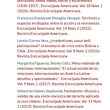
portaliano: temor, miedo, horror y escarmiento
(1830-1837)
,
Encrucijada Americana: Vol. 18 Núm. 1
(2026): Revista Encrucijada Americana
Francesco Emmanuel Penaglia Vásquez,
Territorio y
espacios en disputa: entre la acción y la resistencia
,
Encrucijada Americana: Vol. 14 Núm. 2 (2022):
Revista Encrucijada Americana
Loreto Correa Vera,
¿Irredentismo, casus belli
plurinacional?: el escenario de crisis entre Bolivia y
Chile
,
Encrucijada Americana: Vol. 8 Núm. 2 (2016):
Revista Encrucijada Americana
Margarita Figueroa, Shirley Götz,
Mesa redonda de
relaciones internacionales: “El actual estado de las
relaciones internacionales en América Latina:
desafíos y oportunidades”
,
Encrucijada Americana:
Vol. 9 Núm. 1 (2017): Revista Encrucijada Americana
Sebastián Gómez Sepúlveda,
Pashukanis: eficacia y
validez de una visión marxista del derecho aplicado
al caso chileno
,
Encrucijada Americana: Vol. 11 Núm.
1 (2019): Revista Encrucijada Americana