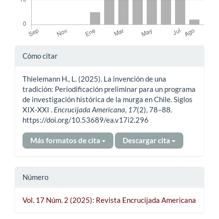
Detalles
Cómo citar
del
Thielemann H., L. (2025). La invención de una
artículo
tradición: Periodificación preliminar para un programa
de investigación histórica de la murga en Chile. Siglos
XIX-XXI .
Encrucijada Americana
,
17
(2), 78–88.
https://doi.org/10.53689/ea.v17i2.296
Más formatos de cita
Descargar cita
Número
Vol. 17 Núm. 2 (2025): Revista Encrucijada Americana