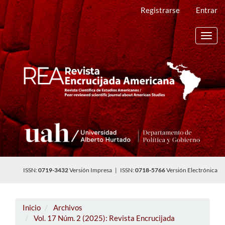
Navegación
Registrarse
Entrar
principal
Contenido
principal
Toggl
Barra
navig
lateral
ISSN:
0719-3432
Versión Impresa | ISSN:
0718-5766
Versión Electrónica
Inicio
Archivos
Vol. 17 Núm. 2 (2025): Revista Encrucijada