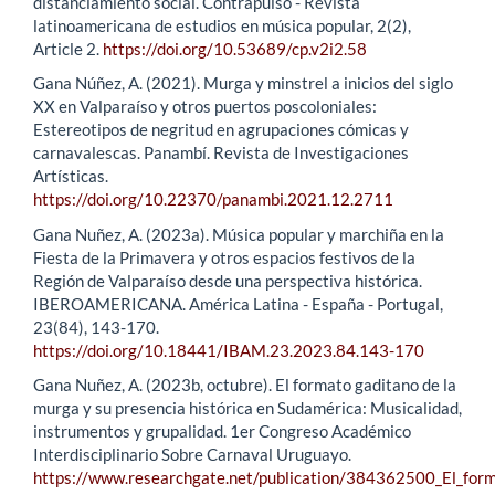
distanciamiento social. Contrapulso - Revista
latinoamericana de estudios en música popular, 2(2),
Article 2.
https://doi.org/10.53689/cp.v2i2.58
Gana Núñez, A. (2021). Murga y minstrel a inicios del siglo
XX en Valparaíso y otros puertos poscoloniales:
Estereotipos de negritud en agrupaciones cómicas y
carnavalescas. Panambí. Revista de Investigaciones
Artísticas.
https://doi.org/10.22370/panambi.2021.12.2711
Gana Nuñez, A. (2023a). Música popular y marchiña en la
Fiesta de la Primavera y otros espacios festivos de la
Región de Valparaíso desde una perspectiva histórica.
IBEROAMERICANA. América Latina - España - Portugal,
23(84), 143-170.
https://doi.org/10.18441/IBAM.23.2023.84.143-170
Gana Nuñez, A. (2023b, octubre). El formato gaditano de la
murga y su presencia histórica en Sudamérica: Musicalidad,
instrumentos y grupalidad. 1er Congreso Académico
Interdisciplinario Sobre Carnaval Uruguayo.
https://www.researchgate.net/publication/384362500_El_form