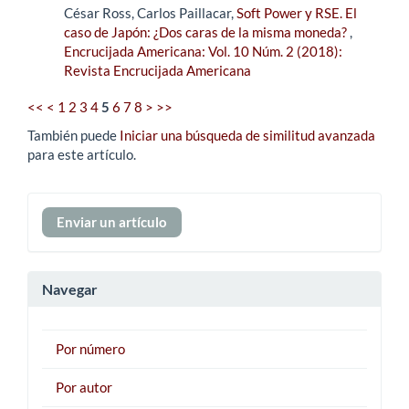
César Ross, Carlos Paillacar,
Soft Power y RSE. El
caso de Japón: ¿Dos caras de la misma moneda?
,
Encrucijada Americana: Vol. 10 Núm. 2 (2018):
Revista Encrucijada Americana
<<
<
1
2
3
4
5
6
7
8
>
>>
También puede
Iniciar una búsqueda de similitud avanzada
para este artículo.
Enviar
Enviar un artículo
un
artículo
Navegar
Por número
Por autor