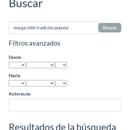
Buscar
Buscar
artículos
por
Filtros avanzados
Desde
Hasta
Autores/as
Resultados de la búsqueda