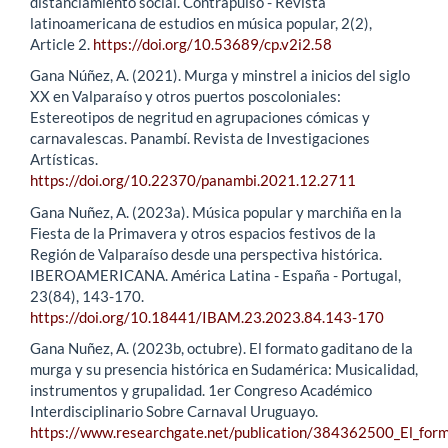
distanciamiento social. Contrapulso - Revista
latinoamericana de estudios en música popular, 2(2),
Article 2.
https://doi.org/10.53689/cp.v2i2.58
Gana Núñez, A. (2021). Murga y minstrel a inicios del siglo
XX en Valparaíso y otros puertos poscoloniales:
Estereotipos de negritud en agrupaciones cómicas y
carnavalescas. Panambí. Revista de Investigaciones
Artísticas.
https://doi.org/10.22370/panambi.2021.12.2711
Gana Nuñez, A. (2023a). Música popular y marchiña en la
Fiesta de la Primavera y otros espacios festivos de la
Región de Valparaíso desde una perspectiva histórica.
IBEROAMERICANA. América Latina - España - Portugal,
23(84), 143-170.
https://doi.org/10.18441/IBAM.23.2023.84.143-170
Gana Nuñez, A. (2023b, octubre). El formato gaditano de la
murga y su presencia histórica en Sudamérica: Musicalidad,
instrumentos y grupalidad. 1er Congreso Académico
Interdisciplinario Sobre Carnaval Uruguayo.
https://www.researchgate.net/publication/384362500_El_form