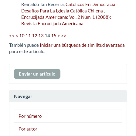
Reinaldo Tan Becerra,
Católicos En Democracia:
Desafíos Para La Iglesia Católica Chilena
,
Encrucijada Americana: Vol. 2 Núm. 1 (2008):
Revista Encrucijada Americana
<<
<
10
11
12
13
14
15
>
>>
También puede
Iniciar una búsqueda de similitud avanzada
para este artículo.
Enviar
Enviar un artículo
un
artículo
Navegar
Por número
Por autor