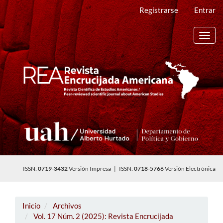
Navegación
Registrarse
Entrar
principal
Contenido
principal
Toggl
Barra
navig
lateral
ISSN:
0719-3432
Versión Impresa | ISSN:
0718-5766
Versión Electrónica
Inicio
Archivos
Vol. 17 Núm. 2 (2025): Revista Encrucijada