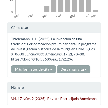
Detalles
Cómo citar
del
Thielemann H., L. (2025). La invención de una
artículo
tradición: Periodificación preliminar para un programa
de investigación histórica de la murga en Chile. Siglos
XIX-XXI .
Encrucijada Americana
,
17
(2), 78–88.
https://doi.org/10.53689/ea.v17i2.296
Más formatos de cita
Descargar cita
Número
Vol. 17 Núm. 2 (2025): Revista Encrucijada Americana