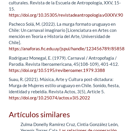
culturales. Revista de la Escuela de Antropología, XXV, 15-
15.
https://doi.org/10.35305/revistadeantropologia.v0iXXV.90
Pacheco Solá, M. (2022). La murga formato uruguayo en
Chile: Un carnaval imaginario [Licenciatura en Artes con
mención en Teoría e Historia del Arte, Universidad de
Chile].
https://anaforas.fic.edu.uy/jspui/handle/123456789/85858
Rodríguez Monegal, E. (1979). Carnaval / Antropofagia /
Parodia. Revista Iberoamericana, 45(108-109), 401-412.
https://doi.org/10.5195/reviberoamer.1979.3388
Suau, R. (2021). Música, Arte y Cultura post-dictadura:
Murga de Mujeres estilo uruguayo en Chile. Sonido, fiesta,
identidad y rebeldía. Revista Actos, 3(5), Article 5.
https://doi.org/10.25074/actos.v3i5.2022
Artículos similares
Zulma Donelly Ramírez Cruz, Cintia González León,
Yerenis Torres Cala,
Las relaciones de cooperación