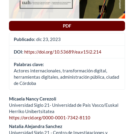
PDF
Publicado:
dic 23, 2023
DOI:
https://doi.org/10.53689/ea.v15i2.214
Palabras clave:
Actores internacionales, transformación digital,
herramientas digitales, administración pública, ciudad
de Córdoba
Contenido
Micaela Nancy Cerezoli
Universidad Siglo 21- Universidad de País Vasco/Euskal
principal
Herriko Unibertsitatea
https://orcid.org/0000-0001-7342-8110
del
Natalia Alejandra Sanchez
artículo
Universidad Siglo 21 - Centro de Investigaciones y