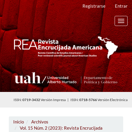
Navegación
Registrarse
Entrar
principal
Contenido
principal
Toggl
Barra
navig
lateral
ISSN:
0719-3432
Versión Impresa | ISSN:
0718-5766
Versión Electrónica
Inicio
Archivos
Vol. 15 Núm. 2 (2023): Revista Encrucijada