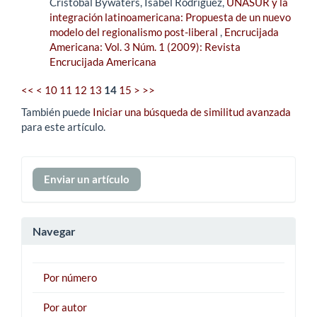
Cristóbal Bywaters, Isabel Rodríguez,
UNASUR y la
integración latinoamericana: Propuesta de un nuevo
modelo del regionalismo post-liberal
,
Encrucijada
Americana: Vol. 3 Núm. 1 (2009): Revista
Encrucijada Americana
<<
<
10
11
12
13
14
15
>
>>
También puede
Iniciar una búsqueda de similitud avanzada
para este artículo.
Enviar
Enviar un artículo
un
artículo
Navegar
Por número
Por autor