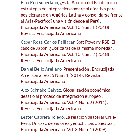
Elba Roo Superlano,
¿Es la Alianza del Pacífico una
estrategia de integración comercial efectiva para
posicionarse en América Latina y consolidarse frente
al Asia-Pacífico? una visión desde el Perú
,
Encrucijada Americana: Vol. 10 Núm. 1 (2018):
Revista Encrucijada Americana
César Ross, Carlos Paillacar,
Soft Power y RSE. El
caso de Japón: ¿Dos caras de la misma moneda?
,
Encrucijada Americana: Vol. 10 Núm. 2 (2018):
Revista Encrucijada Americana
Daniel Bello Arellano,
Presentación
,
Encrucijada
Americana: Vol. 6 Núm. 1 (2014): Revista
Encrucijada Americana
Alex Schnake Gálvez,
Globalización económica:
desafío al proceso de integración europeo
,
Encrucijada Americana: Vol. 4 Núm. 2 (2011):
Revista Encrucijada Americana
Lester Cabrera Toledo,
La relación bilateral Chile-
Perú: Un caso de visiones geopolíticas opuestas.
,
Encrucijada Americana: Vol. 3 Núm. 1 (2009):