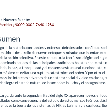
ntenido
o Navarro Fuentes
//orcid.org/0000-0002-7640-498X
ncipal
sumen
ículo
rgo de la historia, constantes y extensos debates sobre conflictos soc
mitido el desarrollo de nuevos enfoques y miradas que intentan expli
de la acción colectiva. En este contexto, la teoría sociológica del sigl
dominada por dos de las principales tradiciones holistas sobre este 
lado, la paz, la tranquilidad y el consenso estructural-funcionalista, c
o máximo es evitar una ruptura catastrófica del orden. Y por otro, el
o y los intereses adversos de un sistema social dividido en clases, 
dad logra el estado natural de la sociedad: la lucha y el antagonismo.
bargo, durante la segunda mitad del siglo XX aparecen nuevos enfoq
ollados como consecuencia del estudio de estos marcos teóricos clási
ellos es la teoría de los sistemas de Niklas Luhmann, la cual describe