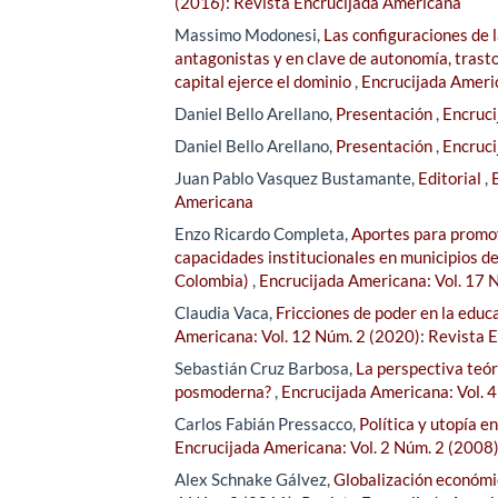
(2016): Revista Encrucijada Americana
Massimo Modonesi,
Las configuraciones de 
antagonistas y en clave de autonomía, trastoc
capital ejerce el dominio
,
Encrucijada Ameri
Daniel Bello Arellano,
Presentación
,
Encruci
Daniel Bello Arellano,
Presentación
,
Encruci
Juan Pablo Vasquez Bustamante,
Editorial
,
Americana
Enzo Ricardo Completa,
Aportes para promove
capacidades institucionales en municipios de
Colombia)
,
Encrucijada Americana: Vol. 17 
Claudia Vaca,
Fricciones de poder en la educa
Americana: Vol. 12 Núm. 2 (2020): Revista 
Sebastián Cruz Barbosa,
La perspectiva teór
posmoderna?
,
Encrucijada Americana: Vol. 
Carlos Fabián Pressacco,
Política y utopía e
Encrucijada Americana: Vol. 2 Núm. 2 (2008
Alex Schnake Gálvez,
Globalización económic