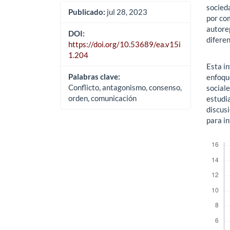
socied
Publicado:
jul 28, 2023
por co
autore
DOI:
diferen
https://doi.org/10.53689/ea.v15i
1.204
Esta i
Palabras clave:
enfoque
Conflicto, antagonismo, consenso,
sociale
orden, comunicación
estudia
discus
para in
Descar