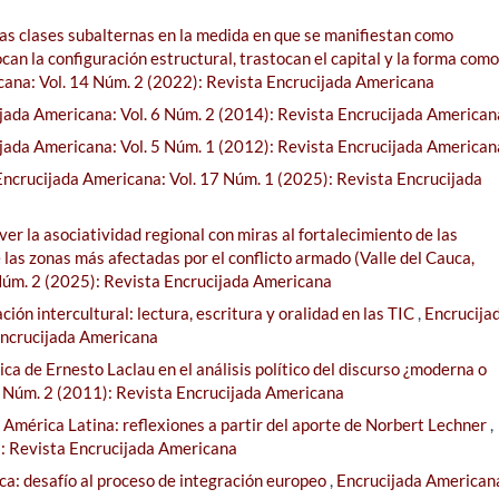
las clases subalternas en la medida en que se manifiestan como
an la configuración estructural, trastocan el capital y la forma como
cana: Vol. 14 Núm. 2 (2022): Revista Encrucijada Americana
jada Americana: Vol. 6 Núm. 2 (2014): Revista Encrucijada American
jada Americana: Vol. 5 Núm. 1 (2012): Revista Encrucijada American
Encrucijada Americana: Vol. 17 Núm. 1 (2025): Revista Encrucijada
r la asociatividad regional con miras al fortalecimiento de las
 las zonas más afectadas por el conflicto armado (Valle del Cauca,
Núm. 2 (2025): Revista Encrucijada Americana
ción intercultural: lectura, escritura y oralidad en las TIC
,
Encrucija
Encrucijada Americana
ica de Ernesto Laclau en el análisis político del discurso ¿moderna o
4 Núm. 2 (2011): Revista Encrucijada Americana
n América Latina: reflexiones a partir del aporte de Norbert Lechner
,
): Revista Encrucijada Americana
a: desafío al proceso de integración europeo
,
Encrucijada Americana