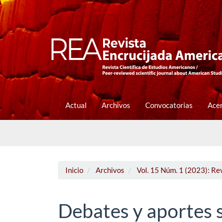
Navegación
principal
Contenido
principal
Barra
lateral
Actual
Archivos
Convocatorias
Ace
Inicio
Archivos
Vol. 15 Núm. 1 (2023): Re
Debates y aportes so