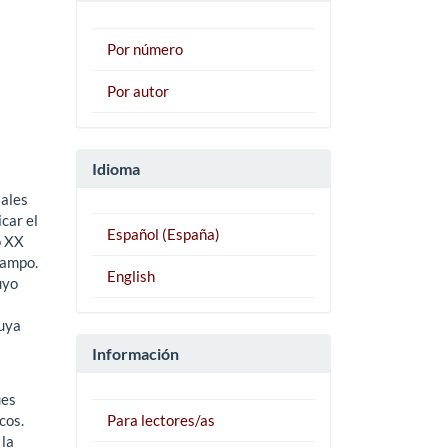
Por número
Por autor
Idioma
iales
car el
Español (España)
o XX
campo.
English
uyo
cuya
Información
ues
cos.
Para lectores/as
 la