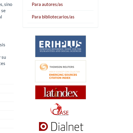
s, sino
Para autores/as
 se
al
Para bibliotecarios/as
sis
y su
tes