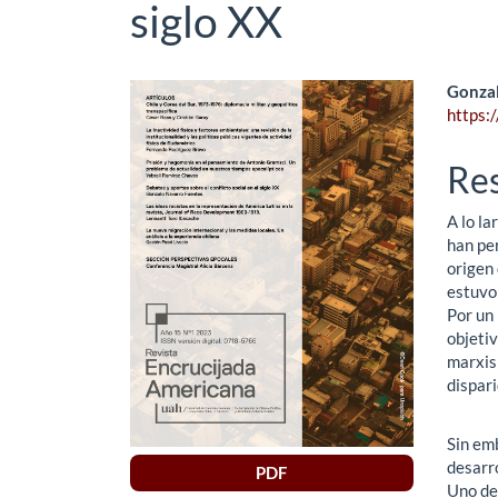
siglo XX
Barra
Co
Gonzal
https:
lateral
pri
del
del
Re
artículo
art
A lo la
han per
origen 
estuvo 
Por un 
objetiv
marxism
dispari
Sin em
desarr
PDF
Uno de 