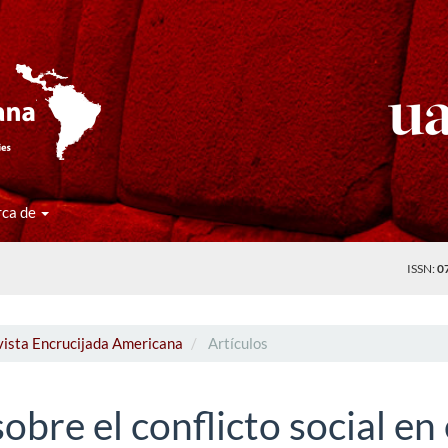
rca de
ISSN:
0
vista Encrucijada Americana
Artículos
bre el conflicto social en 