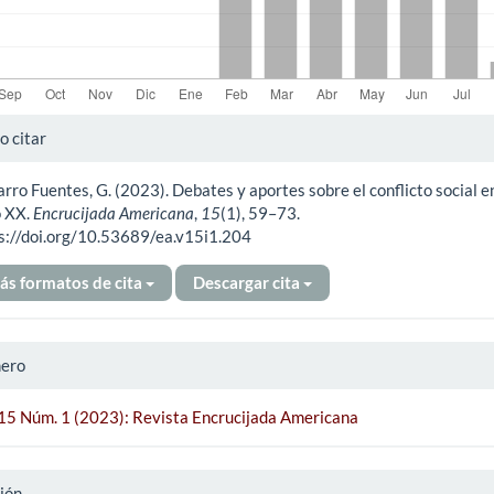
alles
 citar
rro Fuentes, G. (2023). Debates y aportes sobre el conflicto social en
ículo
o XX.
Encrucijada Americana
,
15
(1), 59–73.
s://doi.org/10.53689/ea.v15i1.204
ás formatos de cita
Descargar cita
ero
 15 Núm. 1 (2023): Revista Encrucijada Americana
ión