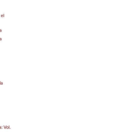
 el
a
a
da
: Vol.