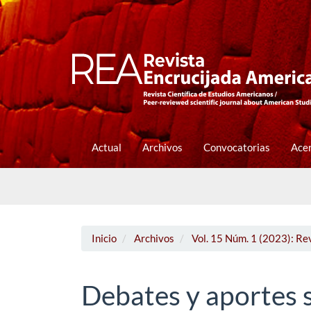
Navegación
principal
Contenido
principal
Barra
lateral
Actual
Archivos
Convocatorias
Ace
Inicio
Archivos
Vol. 15 Núm. 1 (2023): Re
Debates y aportes so