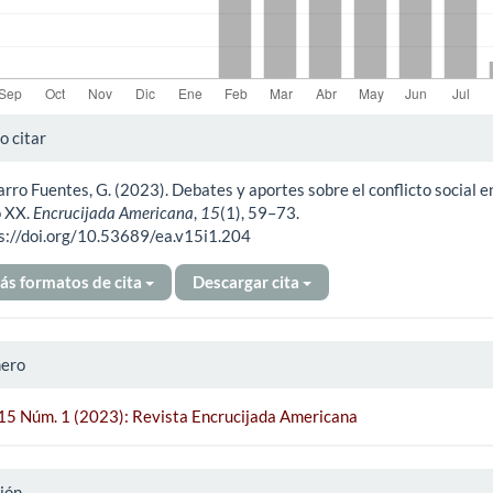
alles
 citar
rro Fuentes, G. (2023). Debates y aportes sobre el conflicto social en
ículo
o XX.
Encrucijada Americana
,
15
(1), 59–73.
s://doi.org/10.53689/ea.v15i1.204
ás formatos de cita
Descargar cita
ero
 15 Núm. 1 (2023): Revista Encrucijada Americana
ión