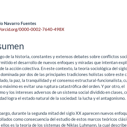
ntenido
o Navarro Fuentes
//orcid.org/0000-0002-7640-498X
ncipal
sumen
ículo
rgo de la historia, constantes y extensos debates sobre conflictos soc
mitido el desarrollo de nuevos enfoques y miradas que intentan expli
de la acción colectiva. En este contexto, la teoría sociológica del sigl
dominada por dos de las principales tradiciones holistas sobre este 
lado, la paz, la tranquilidad y el consenso estructural-funcionalista, c
o máximo es evitar una ruptura catastrófica del orden. Y por otro, el
o y los intereses adversos de un sistema social dividido en clases, 
dad logra el estado natural de la sociedad: la lucha y el antagonismo.
bargo, durante la segunda mitad del siglo XX aparecen nuevos enfoq
ollados como consecuencia del estudio de estos marcos teóricos clási
ellos es la teoría de los sistemas de Niklas Luhmann, la cual describe