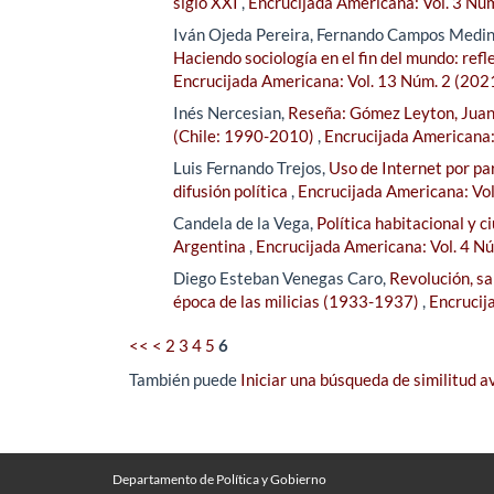
siglo XXI
,
Encrucijada Americana: Vol. 3 Nú
Iván Ojeda Pereira, Fernando Campos Medin
Haciendo sociología en el fin del mundo: refl
Encrucijada Americana: Vol. 13 Núm. 2 (202
Inés Nercesian,
Reseña: Gómez Leyton, Juan 
(Chile: 1990-2010)
,
Encrucijada Americana:
Luis Fernando Trejos,
Uso de Internet por pa
difusión política
,
Encrucijada Americana: Vol
Candela de la Vega,
Política habitacional y 
Argentina
,
Encrucijada Americana: Vol. 4 N
Diego Esteban Venegas Caro,
Revolución, sa
época de las milicias (1933-1937)
,
Encrucij
<<
<
2
3
4
5
6
También puede
Iniciar una búsqueda de similitud 
Departamento de Política y Gobierno