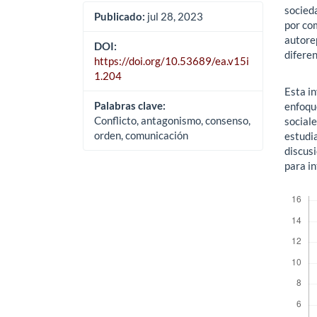
socied
Publicado:
jul 28, 2023
por co
autore
DOI:
diferen
https://doi.org/10.53689/ea.v15i
1.204
Esta i
Palabras clave:
enfoque
Conflicto, antagonismo, consenso,
sociale
orden, comunicación
estudia
discus
para in
Descar