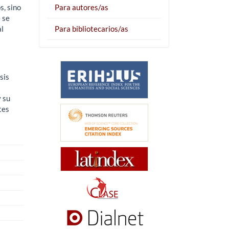
s, sino
Para autores/as
 se
al
Para bibliotecarios/as
sis
y su
tes