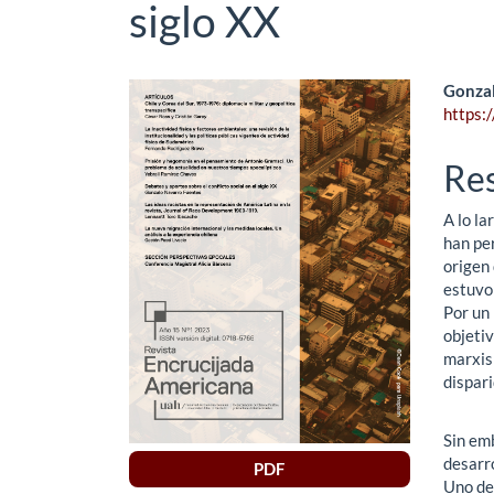
siglo XX
Barra
Co
Gonzal
https:
lateral
pri
del
del
Re
artículo
art
A lo la
han per
origen 
estuvo 
Por un 
objetiv
marxism
dispari
Sin em
desarr
PDF
Uno de 