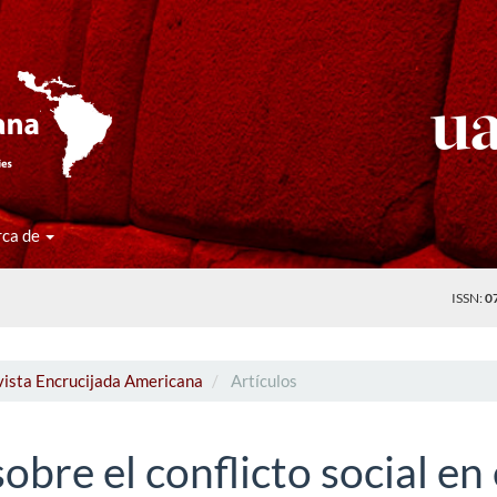
rca de
ISSN:
0
vista Encrucijada Americana
Artículos
bre el conflicto social en 