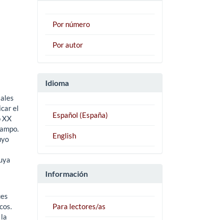
Por número
Por autor
Idioma
iales
car el
Español (España)
o XX
campo.
English
uyo
cuya
Información
ues
cos.
Para lectores/as
 la