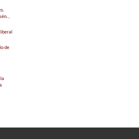
s.
ysén.
,
iberal
io de
 la
a