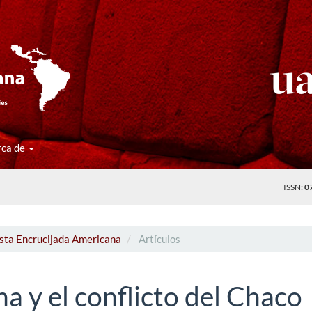
rca de
ISSN:
0
ista Encrucijada Americana
Artículos
na y el conflicto del Chaco