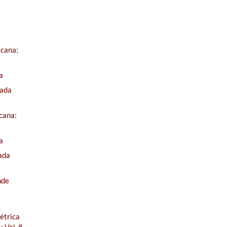
icana:
a
jada
cana:
a
ada
nde
étrica
 Vol. 8