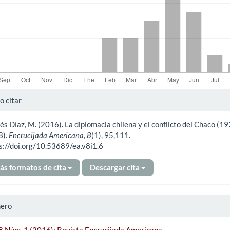
alles
 citar
és Díaz, M. (2016). La diplomacia chilena y el conflicto del Chaco (1
ículo
8).
Encrucijada Americana
,
8
(1), 95,111.
s://doi.org/10.53689/ea.v8i1.6
ás formatos de cita
Descargar cita
ero
 8 Núm. 1 (2016): Revista Encrucijada Americana