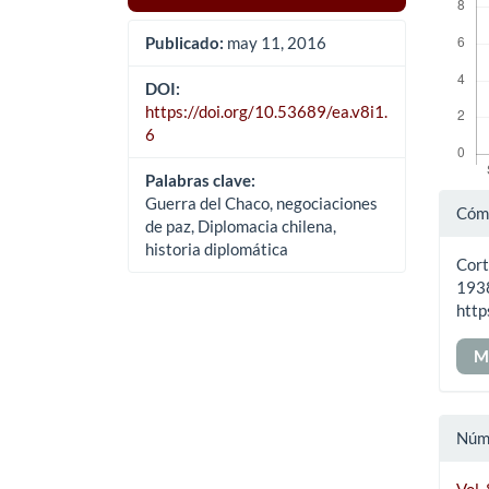
Publicado:
may 11, 2016
DOI:
https://doi.org/10.53689/ea.v8i1.
6
Palabras clave:
Det
Guerra del Chaco, negociaciones
Cómo
de paz, Diplomacia chilena,
del
historia diplomática
Cort
art
193
http
M
Núm
Vol.