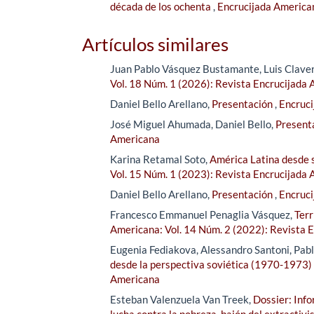
década de los ochenta
,
Encrucijada American
Artículos similares
Juan Pablo Vásquez Bustamante, Luis Clave
Vol. 18 Núm. 1 (2026): Revista Encrucijada
Daniel Bello Arellano,
Presentación
,
Encruci
José Miguel Ahumada, Daniel Bello,
Present
Americana
Karina Retamal Soto,
América Latina desde s
Vol. 15 Núm. 1 (2023): Revista Encrucijada
Daniel Bello Arellano,
Presentación
,
Encruci
Francesco Emmanuel Penaglia Vásquez,
Terr
Americana: Vol. 14 Núm. 2 (2022): Revista 
Eugenia Fediakova, Alessandro Santoni, Pab
desde la perspectiva soviética (1970-1973)
Americana
Esteban Valenzuela Van Treek,
Dossier: Inf
lucha contra la pobreza, bajón del extractivi