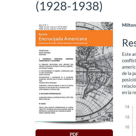
(1928-1938)
Barra
Co
Milton
lateral
pri
Re
del
del
Este ar
artículo
art
conflic
americ
de la p
posició
relacio
en la r
Descar
PDF