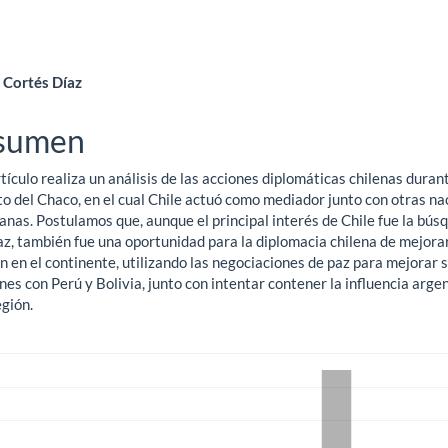
ntenido
 Cortés Díaz
ncipal
sumen
tículo realiza un análisis de las acciones diplomáticas chilenas durant
ículo
to del Chaco, en el cual Chile actuó como mediador junto con otras na
anas. Postulamos que, aunque el principal interés de Chile fue la bús
az, también fue una oportunidad para la diplomacia chilena de mejora
n en el continente, utilizando las negociaciones de paz para mejorar 
nes con Perú y Bolivia, junto con intentar contener la influencia arge
egión.
gas