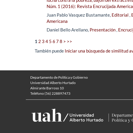
Núm. 1 (2016): Revista Encrucijada Americ
Juan Pablo Vasquez Bustamante,
Editorial
,
Americana
Daniel Bello Arellano,
Presentación
,
Encruci
1
2
3
4
5
6
7
8
>
>>
También puede
Iniciar una búsqueda de similitud 
Departamento de Política y Gobierno
Universidad Alberto Hurtado
Almirante Barroso 10
Teléfono (56) 228897473