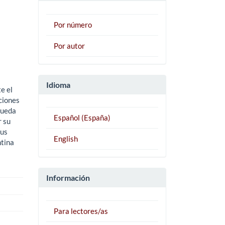
Por número
Por autor
Idioma
e el
ciones
queda
Español (España)
r su
sus
English
ntina
Información
Para lectores/as