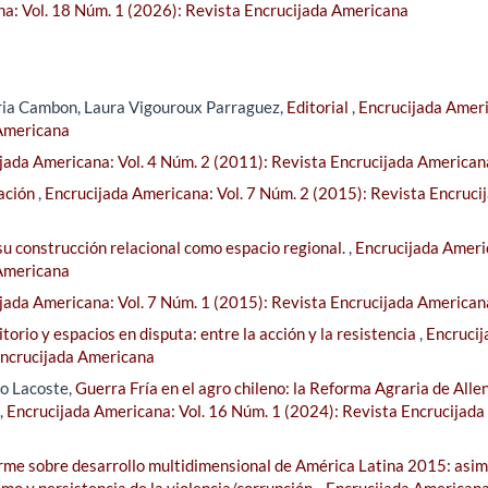
a: Vol. 18 Núm. 1 (2026): Revista Encrucijada Americana
ria Cambon, Laura Vigouroux Parraguez,
Editorial
,
Encrucijada Amer
 Americana
jada Americana: Vol. 4 Núm. 2 (2011): Revista Encrucijada American
ación
,
Encrucijada Americana: Vol. 7 Núm. 2 (2015): Revista Encruci
u construcción relacional como espacio regional.
,
Encrucijada Ameri
 Americana
jada Americana: Vol. 7 Núm. 1 (2015): Revista Encrucijada American
itorio y espacios en disputa: entre la acción y la resistencia
,
Encrucij
Encrucijada Americana
lo Lacoste,
Guerra Fría en el agro chileno: la Reforma Agraria de Alle
,
Encrucijada Americana: Vol. 16 Núm. 1 (2024): Revista Encrucijada
orme sobre desarrollo multidimensional de América Latina 2015: asim
smo y persistencia de la violencia/corrupción.
,
Encrucijada Americana: