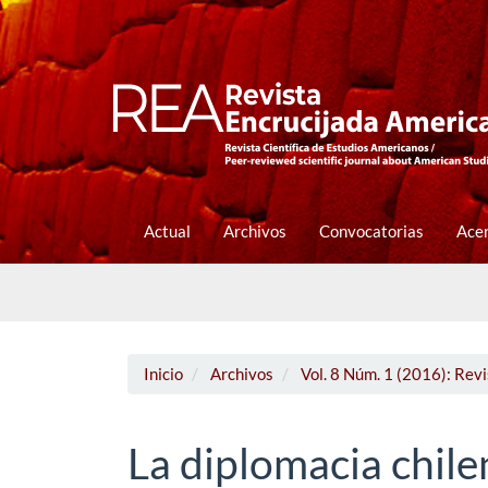
Navegación
principal
Contenido
principal
Barra
lateral
Actual
Archivos
Convocatorias
Ace
Inicio
Archivos
Vol. 8 Núm. 1 (2016): Rev
La diplomacia chile