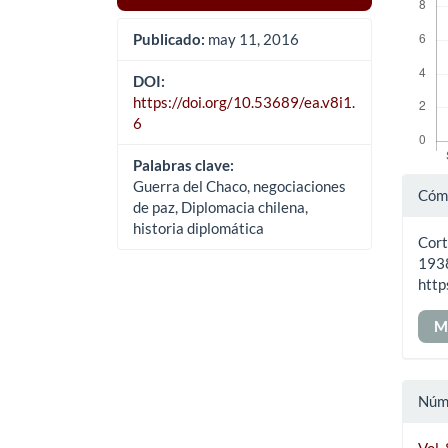
Publicado:
may 11, 2016
DOI:
https://doi.org/10.53689/ea.v8i1.
6
Palabras clave:
Det
Guerra del Chaco, negociaciones
Cómo
de paz, Diplomacia chilena,
del
historia diplomática
Cort
art
193
http
M
Núm
Vol.