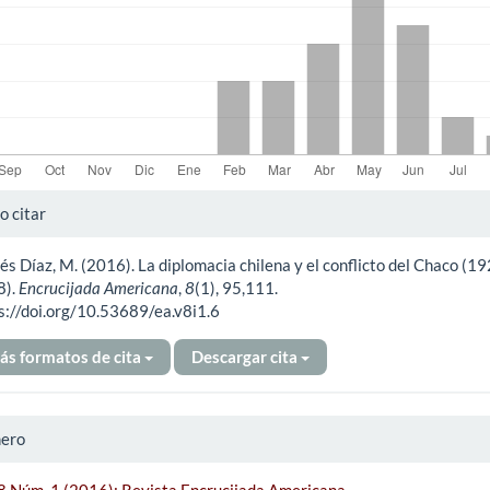
alles
 citar
és Díaz, M. (2016). La diplomacia chilena y el conflicto del Chaco (1
ículo
8).
Encrucijada Americana
,
8
(1), 95,111.
s://doi.org/10.53689/ea.v8i1.6
ás formatos de cita
Descargar cita
ero
 8 Núm. 1 (2016): Revista Encrucijada Americana