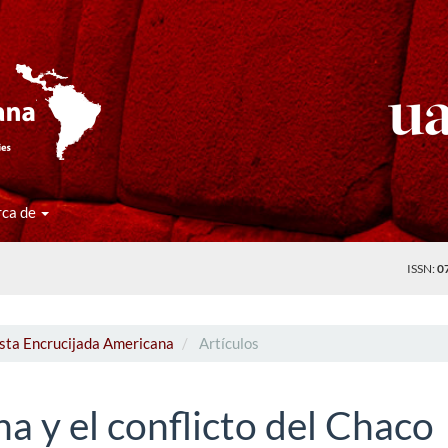
rca de
ISSN:
0
ista Encrucijada Americana
Artículos
na y el conflicto del Chaco