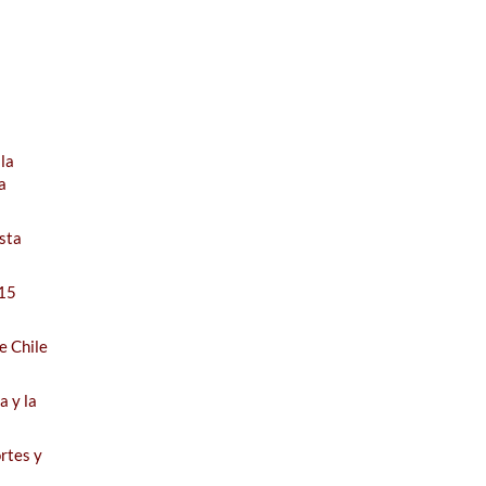
 la
a
s
sta
 15
e Chile
a y la
rtes y