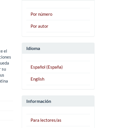
Por número
Por autor
Idioma
e el
ciones
queda
Español (España)
r su
sus
English
ntina
Información
Para lectores/as