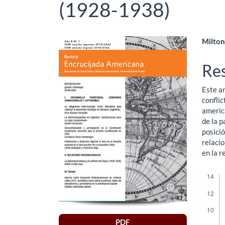
(1928-1938)
Barra
Co
Milton
lateral
pri
Re
del
del
Este ar
artículo
art
conflic
americ
de la p
posició
relacio
en la r
Descar
PDF