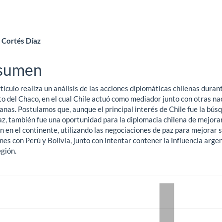
ntenido
 Cortés Díaz
ncipal
sumen
tículo realiza un análisis de las acciones diplomáticas chilenas durant
ículo
to del Chaco, en el cual Chile actuó como mediador junto con otras na
anas. Postulamos que, aunque el principal interés de Chile fue la bús
az, también fue una oportunidad para la diplomacia chilena de mejora
n en el continente, utilizando las negociaciones de paz para mejorar 
nes con Perú y Bolivia, junto con intentar contener la influencia arge
egión.
gas