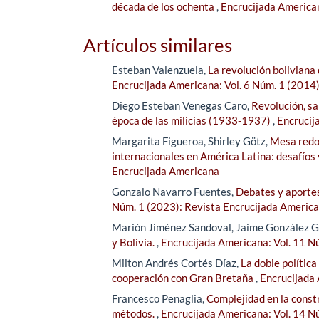
década de los ochenta
,
Encrucijada American
Artículos similares
Esteban Valenzuela,
La revolución boliviana
Encrucijada Americana: Vol. 6 Núm. 1 (2014
Diego Esteban Venegas Caro,
Revolución, sa
época de las milicias (1933-1937)
,
Encrucij
Margarita Figueroa, Shirley Götz,
Mesa redon
internacionales en América Latina: desafíos
Encrucijada Americana
Gonzalo Navarro Fuentes,
Debates y aportes 
Núm. 1 (2023): Revista Encrucijada Americ
Marión Jiménez Sandoval, Jaime González G
y Bolivia.
,
Encrucijada Americana: Vol. 11 N
Milton Andrés Cortés Díaz,
La doble política
cooperación con Gran Bretaña
,
Encrucijada 
Francesco Penaglia,
Complejidad en la const
métodos.
,
Encrucijada Americana: Vol. 14 N