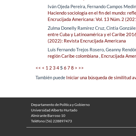
Iván Ojeda Pereira, Fernando Campos Medin
Haciendo sociología en el fin del mundo: refl
Encrucijada Americana: Vol. 13 Núm. 2 (202
Zulma Donelly Ramírez Cruz, Cintia González
entre Cuba y Latinoamérica y el Caribe 2016
(2022): Revista Encrucijada Americana
Luis Fernando Trejos Rosero, Geanny Rendó
región Caribe colombiana
,
Encrucijada Amer
<<
<
1
2
3
4
5
6
7
8
>
>>
También puede
Iniciar una búsqueda de similitud 
Departamento de Política y Gobierno
Universidad Alberto Hurtado
Almirante Barroso 10
Teléfono (56) 228897473