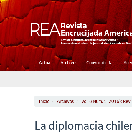
Navegación
principal
Contenido
principal
Barra
lateral
Actual
Archivos
Convocatorias
Ace
Inicio
Archivos
Vol. 8 Núm. 1 (2016): Rev
La diplomacia chile