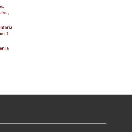
s.
ysén.
,
entaria
úm. 1
en la