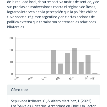
de la realidad local, de su respectiva matriz de sentido, y de
sus propias animadversiones contra el régimen de Rosas,
lograron intervenir en la percepción que la política chilena
tuvo sobre el régimen argentino y en ciertas acciones de
política externa que terminaron por tensar las relaciones
bilaterales.
Descargas
Detalles
Cómo citar
del
Sepúlveda Irribarra, C., & Alfaro Martínez, J. (2022).
artículo
Los ‘Salvajes Unitarios’ Argentinos en Chile. Un Factor