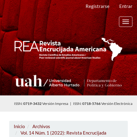
Navegación
Registrarse
Entrar
principal
Contenido
principal
Toggl
Barra
navig
lateral
ISSN:
0719-3432
Versión Impresa | ISSN:
0718-5766
Versión Electrónica
Inicio
Archivos
Vol. 14 Núm. 1 (2022): Revista Encrucijada