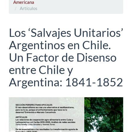
Americana
Artículos
Los ‘Salvajes Unitarios’
Argentinos en Chile.
Un Factor de Disenso
entre Chile y
Argentina: 1841-1852
Barra
lateral
del