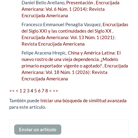
Daniel Bello Arellano,
Presentación
,
Encrucijada
Americana: Vol. 6 Núm. 1 (2014): Revista
Encrucijada Americana
Francesco Emmanuel Penaglia Vasquez,
Encrucijadas
del Siglo XXI y las continuidades del Siglo XX
,
Encrucijada Americana: Vol. 13 Núm. 1 (2021):
Revista Encrucijada Americana
Felipe Aracena Hrepic,
China y América Latina: El
nuevo rostro de una vieja dependencia. ¿Modelo
primario exportador vigente o agotado?
,
Encrucijada
Americana: Vol. 18 Núm. 1 (2026): Revista
Encrucijada Americana
<<
<
1
2
3
4
5
6
7
8
>
>>
También puede
Iniciar una búsqueda de similitud avanzada
para este artículo.
Enviar
Enviar un artículo
un