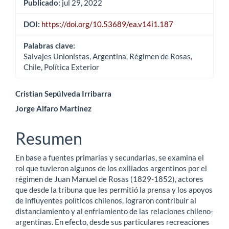
Publicado:
jul 29, 2022
DOI:
https://doi.org/10.53689/ea.v14i1.187
Palabras clave:
Salvajes Unionistas, Argentina, Régimen de Rosas,
Chile, Política Exterior
Contenido
Cristian Sepúlveda Irribarra
Jorge Alfaro Martínez
principal
del
Resumen
artículo
En base a fuentes primarias y secundarias, se examina el
rol que tuvieron algunos de los exiliados argentinos por el
régimen de Juan Manuel de Rosas (1829-1852), actores
que desde la tribuna que les permitió la prensa y los apoyos
de influyentes políticos chilenos, lograron contribuir al
distanciamiento y al enfriamiento de las relaciones chileno-
argentinas. En efecto, desde sus particulares recreaciones