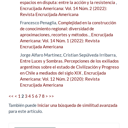
espacios en disputa: entre la acción y la resistencia
,
Encrucijada Americana: Vol. 14 Núm. 2 (2022):
Revista Encrucijada Americana
Francesco Penaglia,
Complejidad en la construcción
de conocimiento regional: diversidad de
aproximaciones, recortes y métodos.
,
Encrucijada
Americana: Vol. 14 Núm. 1 (2022): Revista
Encrucijada Americana
Jorge Alfaro Martínez, Cristian Sepúlveda Irribarra,
Entre Luces y Sombras. Percepciones de los exiliados
argentinos sobre el estado de Civilización y Progreso
en Chile a mediados del siglo XIX
,
Encrucijada
Americana: Vol. 12 Núm. 2 (2020): Revista
Encrucijada Americana
<<
<
1
2
3
4
5
6
7
8
>
>>
También puede
Iniciar una búsqueda de similitud avanzada
para este artículo.
Enviar