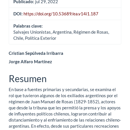
Publicado:
jul 29, 2022
DOI:
https://doi.org/10.53689/ea.v14i1.187
Palabras clave:
Salvajes Unionistas, Argentina, Régimen de Rosas,
Chile, Política Exterior
Contenido
Cristian Sepúlveda Irribarra
Jorge Alfaro Martínez
principal
del
Resumen
artículo
En base a fuentes primarias y secundarias, se examina el
rol que tuvieron algunos de los exiliados argentinos por el
régimen de Juan Manuel de Rosas (1829-1852), actores
que desde la tribuna que les permitió la prensa y los apoyos
de influyentes políticos chilenos, lograron contribuir al
distanciamiento y al enfriamiento de las relaciones chileno-
argentinas. En efecto, desde sus particulares recreaciones