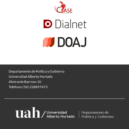
Departamento de Política y Gobierno
Universidad Alberto Hurtado
Almirante Barroso 10
Teléfono (56) 228897473