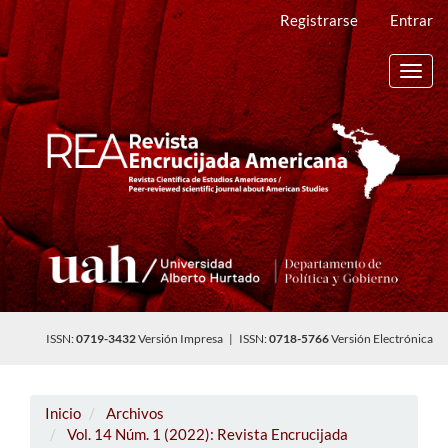
Navegación
Registrarse
Entrar
principal
Contenido
principal
Toggl
Barra
navig
lateral
ISSN:
0719-3432
Versión Impresa | ISSN:
0718-5766
Versión Electrónica
Inicio
Archivos
Vol. 14 Núm. 1 (2022): Revista Encrucijada