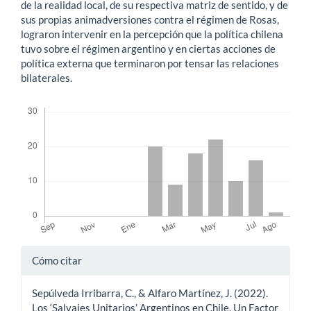
de la realidad local, de su respectiva matriz de sentido, y de
sus propias animadversiones contra el régimen de Rosas,
lograron intervenir en la percepción que la política chilena
tuvo sobre el régimen argentino y en ciertas acciones de
política externa que terminaron por tensar las relaciones
bilaterales.
Descargas
Detalles
Cómo citar
del
Sepúlveda Irribarra, C., & Alfaro Martínez, J. (2022).
artículo
Los ‘Salvajes Unitarios’ Argentinos en Chile. Un Factor