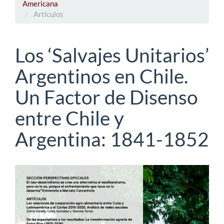
Americana
Artículos
Los ‘Salvajes Unitarios’
Argentinos en Chile.
Un Factor de Disenso
entre Chile y
Argentina: 1841-1852
Barra
lateral
del